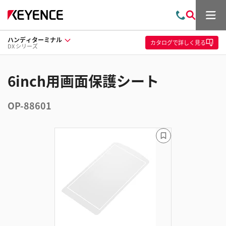
メ
お
検
ニ
問
索
ュ
ハンディターミナル
い
ー
カタログ
で詳しく見る
DX シリーズ
合
わ
せ
6inch用画面保護シート
OP-88601
ブ
ッ
ク
マ
ー
ク
に
追
加