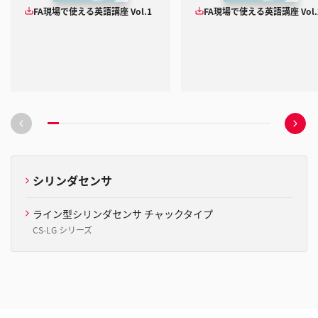
FA現場で使える英語講座 Vol.1
FA現場で使える英語講座 Vol.
前
次
の
の
ス
ス
ラ
ラ
イ
イ
シリンダセンサ
ド
ド
へ
へ
移
移
ライン型シリンダセンサ チャックタイプ
動
動
CS-LG シリーズ