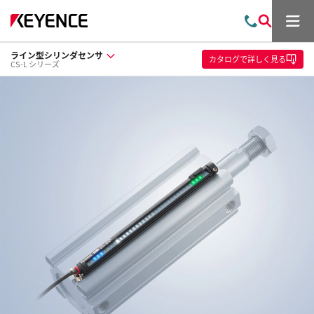
メ
お
検
ニ
問
索
ュ
ライン型シリンダセンサ
い
ー
カタログ
で詳しく見る
CS-L シリーズ
合
わ
せ