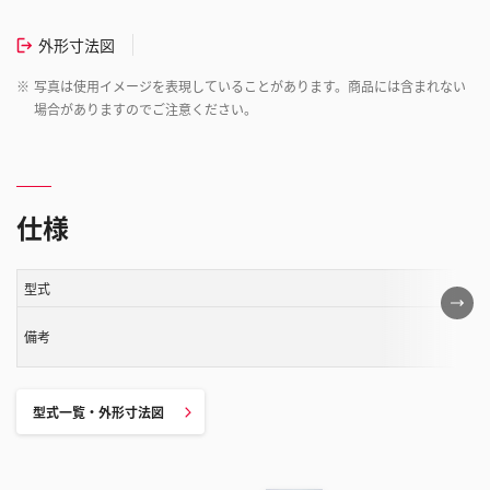
外形寸法図
※
写真は使用イメージを表現していることがあります。商品には含まれない
場合がありますのでご注意ください。
仕様
型式
こ
の
備考
表
は
ス
型式一覧・外形寸法図
ク
ロ
ー