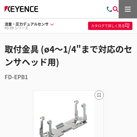
メ
お
検
ニ
問
索
ュ
流量・圧力デュアルセンサ
い
ー
カタログ
で詳しく見る
FD-EP シリーズ
合
わ
せ
取付金具 (ø4〜1/4"まで対応のセ
ンサヘッド用)
FD-EPB1
ブ
ッ
ク
マ
ー
ク
に