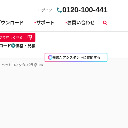
0120-100-441
ログイン
ダウンロード
サポート
お問い合わせ
検
索
グ
で詳しく見る
ロード
価格・見積
生成AIアシスタントに質問する
ル ヘッドコネクタ-バラ線 3m