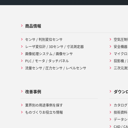
商品情報
センサ / 判別変位センサ
空気圧制
レーザ変位計 / 3Dセンサ / 寸法測定器
安全機器
画像処理システム / 画像センサ
マイクロ
PLC / モータ / タッチパネル
投影機 /
流量センサ / 圧力センサ / レベルセンサ
三次元測定
改善事例
ダウン
業界別の用途事例を探す
カタログ
ものづくりお役立ち情報
技術資料
データシ
CAD / CA