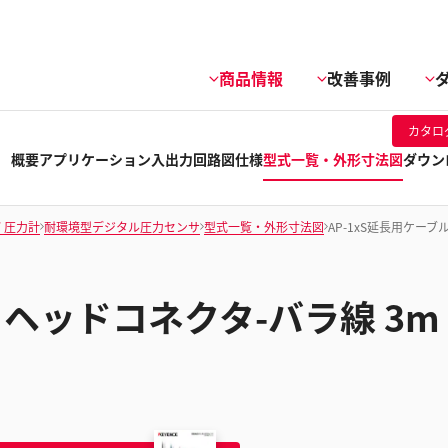
商品情報
改善事例
カタロ
概要
アプリケーション
入出力回路図
仕様
型式一覧・外形寸法図
ダウン
/ 圧力計
耐環境型デジタル圧力センサ
型式一覧・外形寸法図
AP-1xS延長用ケーブ
ル ヘッドコネクタ-バラ線 3m