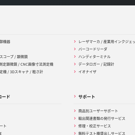
御機器
レーザマーカ / 産業用インクジェ
バーコードリーダ
スコープ / 顕微鏡
ハンディターミナル
 測定顕微鏡 / CNC画像寸法測定機
データロガー / 記録計
機 / 3Dスキャナ / 粗さ計
イオナイザ
ロード
サポート
商品別ユーザーサポート
輸出関連書類の発行サービス
ート
修理・校正サービス
E
無料テスト機貸出しサービス