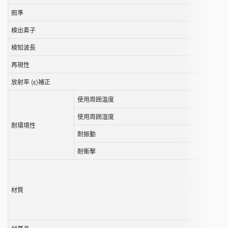
す
照準
る
こ
検出素子
と
検知波長
が
で
再現性
き
放射率 (ε)補正
ま
使用周囲温度
す
使用周囲湿度
耐環境性
耐振動
耐衝撃
材質