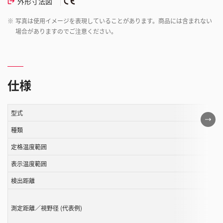
外形寸法図
※
写真は使用イメージを表現していることがあります。商品には含まれない
場合がありますのでご注意ください。
仕様
型式
こ
の
種類
表
定格温度範囲
は
表示温度範囲
ス
ク
検出距離
ロ
ー
測定距離／視野径 (代表例)
ル