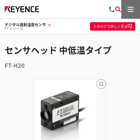
メ
お
検
ニ
問
索
ュ
デジタル放射温度センサ
い
ー
カタログ
で詳しく見る
FT シリーズ
合
わ
せ
センサヘッド 中低温タイプ
FT-H20
ブ
ッ
ク
マ
ー
ク
に
追
加