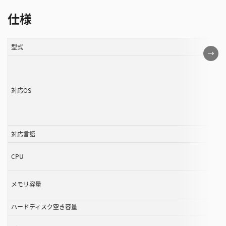
仕様
型式
こ
の
表
は
対応OS
ス
ク
ロ
対応言語
ー
ル
CPU
す
る
メモリ容量
こ
と
ハードディスク空き容量
が
で