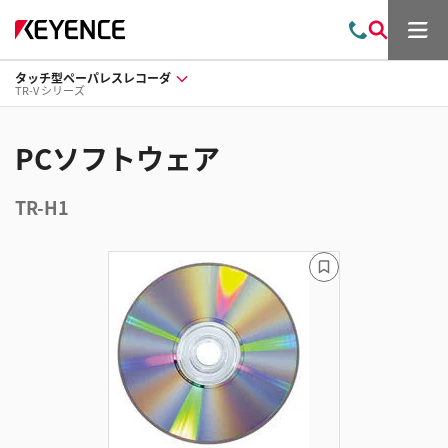
メ
お
検
ニ
問
索
ュ
タッチ型ペーパレスレコーダ
い
ー
TR-V シリーズ
合
わ
せ
PCソフトウェア
TR-H1
ブ
ッ
ク
マ
ー
ク
に
追
加