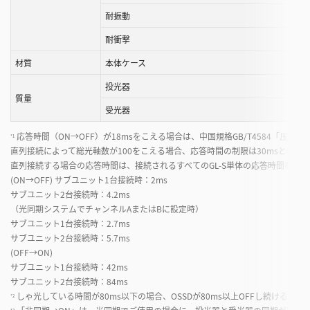
耐振動
耐衝撃
材質
本体ケース
投光器
質量
受光器
応答時間（ON→OFF）が18msをこえる場合は、中国規格GB/T4584「
*1
直列接続によって総光軸数が100をこえる場合、応答時間の制限は30msとなり
直列接続する場合の応答時間は、接続されるすべてのGL-S単体の応答時間を足
(ON→OFF) サブユニット1台接続時：2ms
サブユニット2台接続時：4.2ms
（光同期システムでチャンネルAまたはBに設定時）
サブユニット1台接続時：2.7ms
サブユニット2台接続時：5.7ms
(OFF→ON)
サブユニット1台接続時：42ms
サブユニット2台接続時：84ms
しゃ光している時間が80ms以下の場合、OSSDが80ms以上OFFし続けるこ
*2