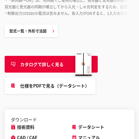
「非同期→ON」は、光同期でご使用の場合に、投光器と受光器の同期が取れ
*3
投光器と受光器の同期が確立してから入光・しゃ光判定をするため、応答時間が
制御出力(OSSD)の電流は含みません。各入力がONすると、1入力あたり消費電
*4
型式一覧・外形寸法図
カタログで詳しく見る
仕様をPDFで見る（データシート）
ダウンロード
技術資料
データシート
CAD / CAE
マニュアル