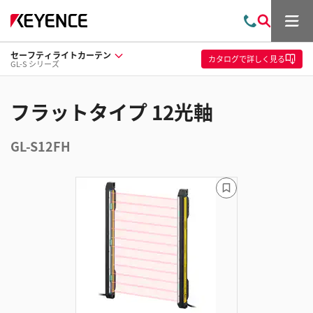
メ
お
検
ニ
問
索
ュ
セーフティライトカーテン
い
ー
カタログ
で詳しく見る
GL-S シリーズ
合
わ
せ
フラットタイプ 12光軸
GL-S12FH
ブ
ッ
ク
マ
ー
ク
に
追
加