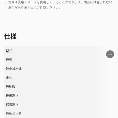
※
写真は使用イメージを表現していることがあります。商品には含まれない
場合がありますのでご注意ください。
仕様
型式
こ
の
種類
表
最小検出体
は
全長
ス
ク
光軸数
ロ
検出高さ
ー
ル
保護高さ
す
光軸ピッチ
る