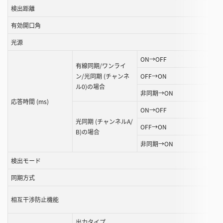
検出距離
こ
と
有効開口角
が
光源
で
き
ON→OFF
有線同期/ワンライ
ま
ン/光同期 (チャンネ
OFF→ON
す
ル0)の場合
非同期→ON
応答時間 (ms)
ON→OFF
光同期 (チャンネルA/
OFF→ON
B)の場合
非同期→ON
検出モード
同期方式
相互干渉防止機能
出力タイプ