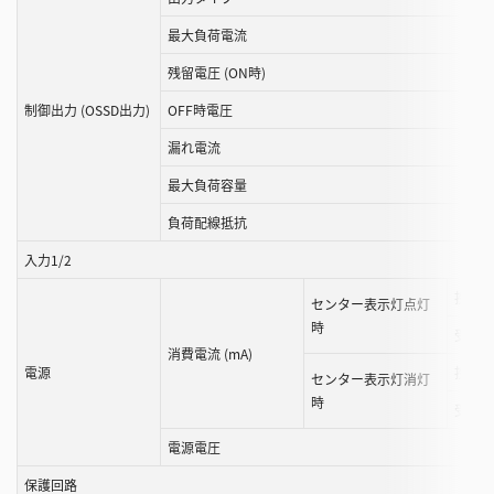
最大負荷電流
残留電圧 (ON時)
制御出力 (OSSD出力)
OFF時電圧
漏れ電流
最大負荷容量
負荷配線抵抗
入力1/2
投光器
センター表示灯点灯
時
受光器
消費電流 (mA)
電源
投光器
センター表示灯消灯
時
受光器
電源電圧
保護回路