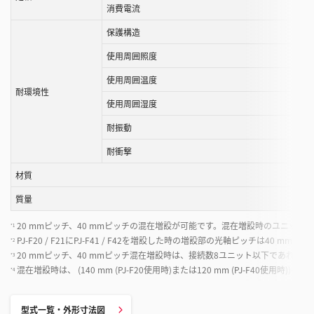
消費電流
保護構造
使用周囲照度
使用周囲温度
耐環境性
使用周囲湿度
耐振動
耐衝撃
材質
質量
20 mmピッチ、40 mmピッチの混在増設が可能です。混在増設時のユニット
*1
PJ-F20 / F21にPJ-F41 / F42を増設した時の増設部の光軸ピッチは40 mm、PJ-F
*2
20 mmピッチ、40 mmピッチ混在増設時は、接続数8ユニット以下であれば
*3
混在増設時は、 (140 mm (PJ-F20使用時)または120 mm (PJ-F40使用時))+
*4
型式一覧・外形寸法図