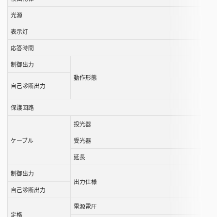
と
光源
が
表示灯
で
き
応答時間
ま
制御出力
す
動作形態
自己診断出力
保護回路
投光器
ケーブル
受光器
延長
制御出力
出力仕様
自己診断出力
電源電圧
定格