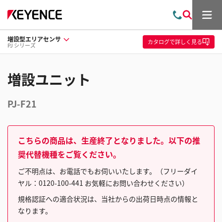
メ
お
検
ニ
問
索
ュ
増設型エリアセンサ
い
ー
カタログ
で詳しく見る
PJ シリーズ
合
わ
せ
増設ユニット
PJ-F21
こちらの商品は、生産終了となりました。以下の推
奨代替機種をご覧ください。
ご不明点は、お電話でもお伺いいたします。（フリーダイ
ヤル：0120-100-441 お気軽にお問い合わせください）
規格認証への適合状況は、当社からの出荷日時点の情報と
なります。