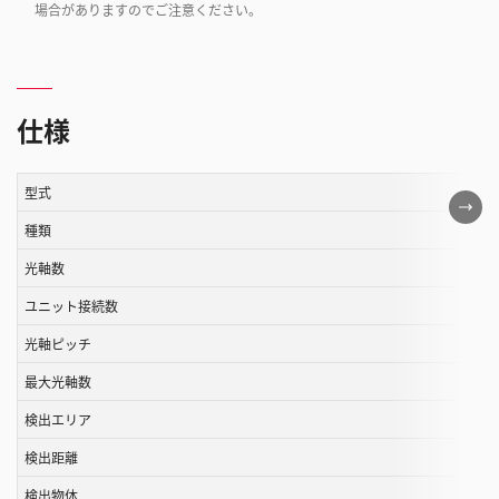
場合がありますのでご注意ください。
仕様
型式
こ
の
種類
表
光軸数
は
ユニット接続数
ス
ク
光軸ピッチ
ロ
最大光軸数
ー
ル
検出エリア
す
検出距離
る
検出物体
こ