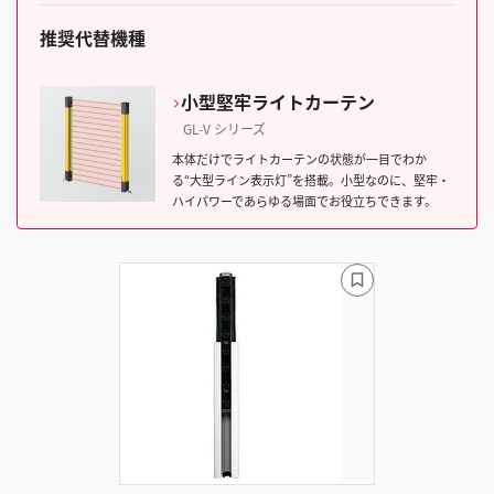
推奨代替機種
小型堅牢ライトカーテン
GL-V シリーズ
本体だけでライトカーテンの状態が一目でわか
る“大型ライン表示灯”を搭載。小型なのに、堅牢・
ハイパワーであらゆる場面でお役立ちできます。
ブ
ッ
ク
マ
ー
ク
に
追
加