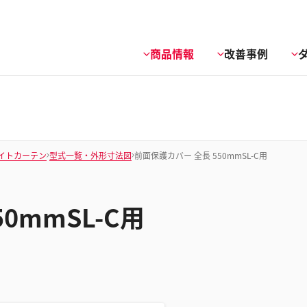
商品情報
改善事例
イトカーテン
型式一覧・外形寸法図
前面保護カバー 全長 550mmSL-C用
0mmSL-C用