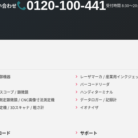
0120-100-441
い合わせ
受付時間 8:30～2
御機器
レーザマーカ / 産業用インクジェ
バーコードリーダ
スコープ / 顕微鏡
ハンディターミナル
 測定顕微鏡 / CNC画像寸法測定機
データロガー / 記録計
機 / 3Dスキャナ / 粗さ計
イオナイザ
ロード
サポート