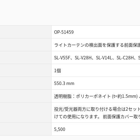
OP-51459
ライトカーテンの検出面を保護する前面保
SL-V55F、SL-V28H、SL-V14L、SL-C28H、S
1個
550.3 mm
透明樹脂：ポリカーボネイト (t=約1.5mm)
投光/受光器両方に取り付ける場合は2セッ
けての使用になります。 前面保護カバー取り付
5,500