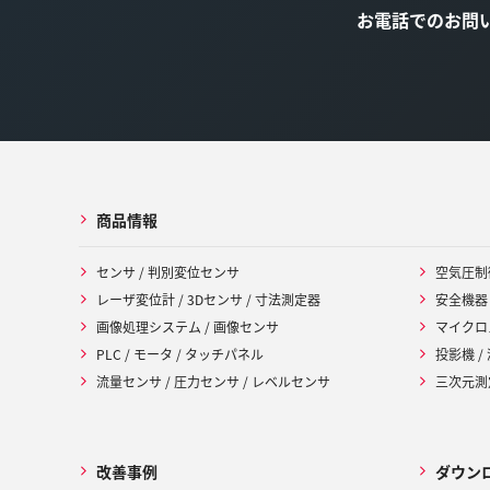
お電話でのお問
商品情報
センサ / 判別変位センサ
空気圧制
レーザ変位計 / 3Dセンサ / 寸法測定器
安全機器
画像処理システム / 画像センサ
マイクロ
PLC / モータ / タッチパネル
投影機 /
流量センサ / 圧力センサ / レベルセンサ
三次元測定
改善事例
ダウン