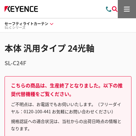
メ
お
検
ニ
問
索
ュ
セーフティライトカーテン
い
ー
SL-C シリーズ
合
わ
せ
本体 汎用タイプ 24光軸
SL-C24F
こちらの商品は、生産終了となりました。以下の推
奨代替機種をご覧ください。
ご不明点は、お電話でもお伺いいたします。（フリーダイ
ヤル：0120-100-441 お気軽にお問い合わせください）
規格認証への適合状況は、当社からの出荷日時点の情報と
なります。