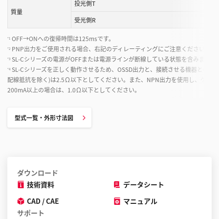
投光側T
質量
受光側R
OFF→ONへの復帰時間は125msです。
*1
PNP出力をご使用される場合、右記のディレーティングにご注意ください。
*2
SL-Cシリーズの電源がOFFまたは電源ラインが断線している状態を含みます。
*3
SL-Cシリーズを正しく動作させるため、OSSD出力と、接続させる機器との配
*4
配線抵抗を除く)は2.5Ω以下としてください。また、NPN出力を使用し、ケーブ
200mA以上の場合は、1.0Ω以下としてください。
型式一覧・外形寸法図
ダウンロード
技術資料
データシート
CAD / CAE
マニュアル
サポート