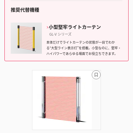
推奨代替機種
小型堅牢ライトカーテン
GL-V シリーズ
本体だけでライトカーテンの状態が一目でわか
る“大型ライン表示灯”を搭載。小型なのに、堅牢・
ハイパワーであらゆる場面でお役立ちできます。
ブ
ッ
ク
マ
ー
ク
に
追
加