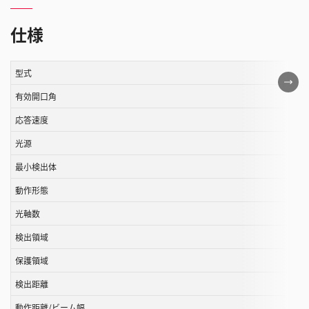
仕様
型式
こ
の
有効開口角
表
応答速度
は
光源
ス
ク
最小検出体
ロ
動作形態
ー
ル
光軸数
す
検出領域
る
保護領域
こ
と
検出距離
が
動作距離/ビーム幅