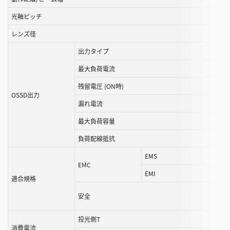
で
き
光軸ピッチ
ま
レンズ径
す
出力タイプ
最大負荷電流
残留電圧 (ON時)
OSSD出力
漏れ電流
最大負荷容量
負荷配線抵抗
EMS
EMC
EMI
適合規格
安全
投光側T
消費電流