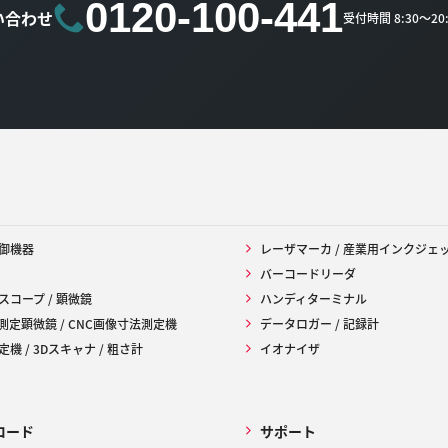
0120-100-441
い合わせ
受付時間 8:30～2
御機器
レーザマーカ / 産業用インクジェ
バーコードリーダ
スコープ / 顕微鏡
ハンディターミナル
 測定顕微鏡 / CNC画像寸法測定機
データロガー / 記録計
機 / 3Dスキャナ / 粗さ計
イオナイザ
ロード
サポート