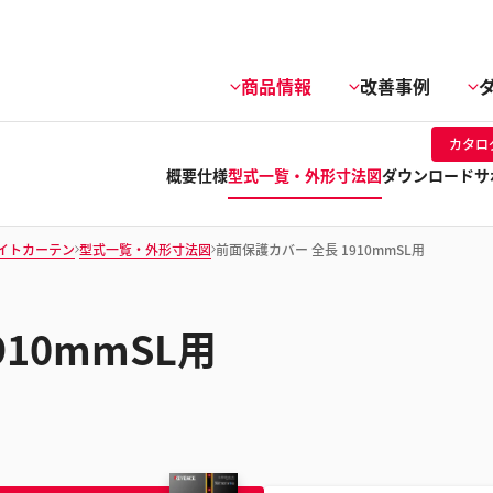
商品情報
改善事例
カタロ
概要
仕様
型式一覧・外形寸法図
ダウンロード
サ
イトカーテン
型式一覧・外形寸法図
前面保護カバー 全長 1910mmSL用
10mmSL用