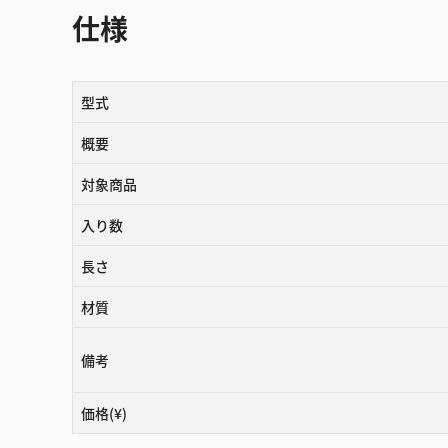
仕様
型式
概要
対象商品
入り数
長さ
材質
備考
価格(¥)