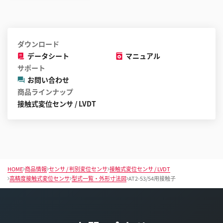
ク
ロ
ー
ル
ダウンロード
す
データシート
マニュアル
る
サポート
こ
お問い合わせ
と
商品ラインナップ
が
接触式変位センサ / LVDT
で
き
ま
す
HOME
商品情報
センサ / 判別変位センサ
接触式変位センサ / LVDT
高精度接触式変位センサ
型式一覧・外形寸法図
AT2-53/54用接触子