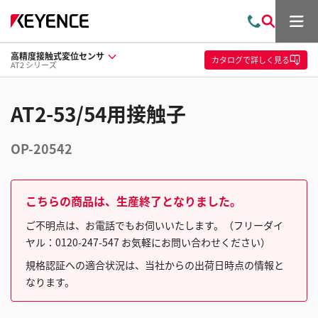
メ
お
検
ニ
問
索
ュ
高精度接触式変位センサ
い
ー
カタログ
で詳しく見る
AT2 シリーズ
合
わ
せ
AT2-53/54用接触子
OP-20542
こちらの商品は、生産終了となりました。
ご不明点は、お電話でもお伺いいたします。（フリーダイ
ヤル：0120-247-547 お気軽にお問い合わせください）
規格認証への適合状況は、当社からの出荷日時点の情報と
なります。