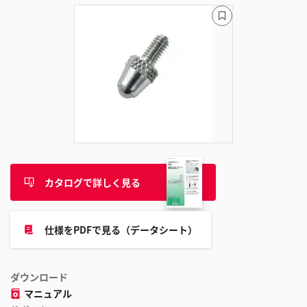
ブ
ッ
ク
マ
ー
ク
に
追
加
カタログで詳しく見る
仕様をPDFで見る（データシート）
ダウンロード
マニュアル