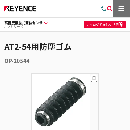
メ
お
検
ニ
問
索
ュ
高精度接触式変位センサ
い
ー
カタログ
で詳しく見る
AT2 シリーズ
合
わ
せ
AT2-54用防塵ゴム
OP-20544
ブ
ッ
ク
マ
ー
ク
に
追
加