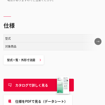
仕様
型式
こ
の
対象商品
表
は
型式一覧・外形寸法図
ス
ク
ロ
ー
カタログで詳しく見る
ル
す
る
仕様をPDFで見る（データシート）
こ