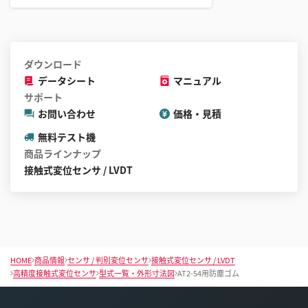
と
が
で
き
ダウンロード
ま
データシート
マニュアル
す
サポート
お問い合わせ
価格・見積
無料テスト機
商品ラインナップ
接触式変位センサ / LVDT
HOME
商品情報
センサ / 判別変位センサ
接触式変位センサ / LVDT
高精度接触式変位センサ
型式一覧・外形寸法図
AT2-54用防塵ゴム