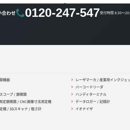
0120-247-547
い合わせ
受付時間 8:30～2
御機器
レーザマーカ / 産業用インクジェ
バーコードリーダ
スコープ / 顕微鏡
ハンディターミナル
 測定顕微鏡 / CNC画像寸法測定機
データロガー / 記録計
機 / 3Dスキャナ / 粗さ計
イオナイザ