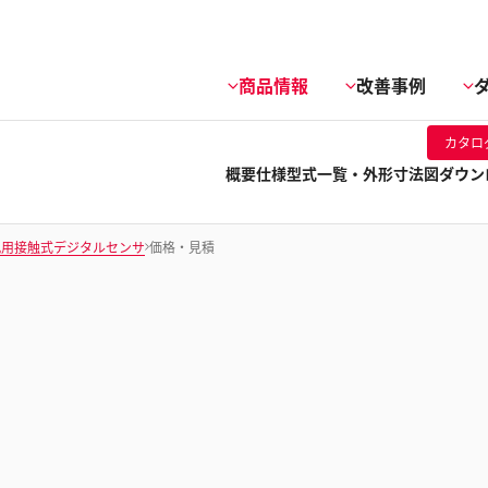
商品情報
改善事例
カタロ
概要
仕様
型式一覧・外形寸法図
ダウン
汎用接触式デジタルセンサ
価格・見積