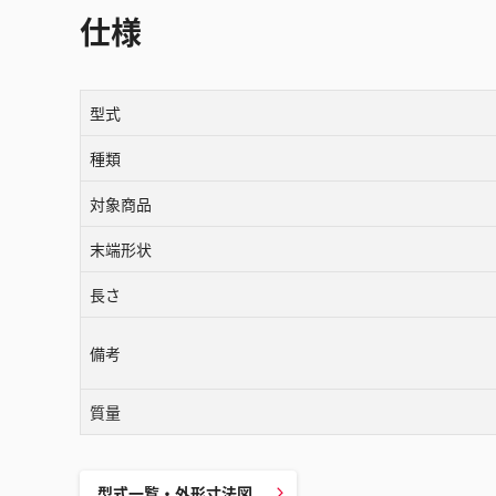
仕様
型式
種類
対象商品
末端形状
長さ
備考
質量
型式一覧・外形寸法図