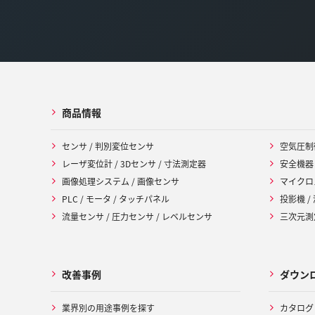
商品情報
センサ / 判別変位センサ
空気圧制
レーザ変位計 / 3Dセンサ / 寸法測定器
安全機器
画像処理システム / 画像センサ
マイクロ
PLC / モータ / タッチパネル
投影機 /
流量センサ / 圧力センサ / レベルセンサ
三次元測定
改善事例
ダウン
業界別の用途事例を探す
カタログ