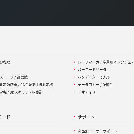
御機器
レーザマーカ / 産業用インクジェ
バーコードリーダ
スコープ / 顕微鏡
ハンディターミナル
 測定顕微鏡 / CNC画像寸法測定機
データロガー / 記録計
機 / 3Dスキャナ / 粗さ計
イオナイザ
ロード
サポート
商品別ユーザーサポート