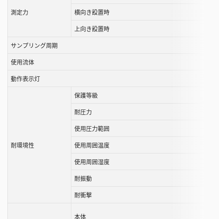
ル
測定力
横向き設置時
す
上向き設置時
る
サンプリング周期
こ
と
使用流体
が
動作表示灯
で
き
保護等級
ま
耐圧力
す
使用圧力範囲
耐環境性
使用周囲温度
使用周囲湿度
耐振動
耐衝撃
本体