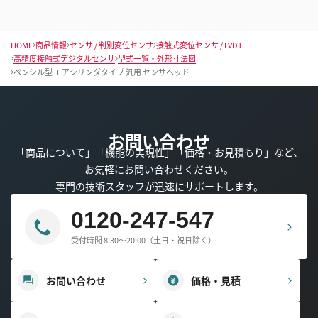
HOME
商品情報
センサ / 判別変位センサ
接触式変位センサ / LVDT
高精度接触式デジタルセンサ
型式一覧・外形寸法図
ペンシル型 エアシリンダタイプ 汎用 センサヘッド
お問い合わせ
「商品について」「機能の実現性」「価格・お見積もり」など、
お気軽にお問い合わせください。
専門の技術スタッフが迅速にサポートします。
0120-247-547
受付時間 8:30～20:00（土日・祝日除く）
お問い合わせ
価格・見積