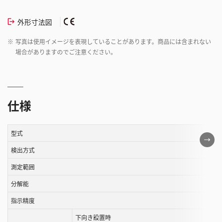
外形寸法図
※
写真は使用イメージを表現していることがあります。商品には含まれない
場合がありますのでご注意ください。
仕様
型式
こ
の
検出方式
表
測定範囲
は
分解能
ス
ク
指示精度
ロ
下向き設置時
ー