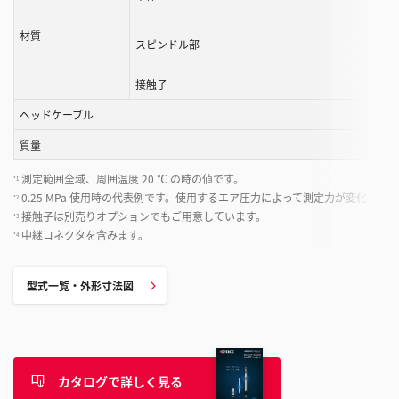
材質
スピンドル部
接触子
ヘッドケーブル
質量
測定範囲全域、周囲温度 20 ℃ の時の値です。
*1
0.25 MPa 使用時の代表例です。使用するエア圧力によって測定力が変化しま
*2
接触子は別売りオプションでもご用意しています。
*3
中継コネクタを含みます。
*4
型式一覧・外形寸法図
カタログで詳しく見る