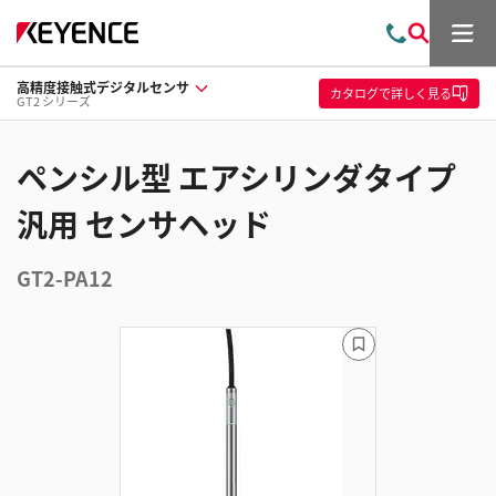
メ
お
検
ニ
問
索
ュ
高精度接触式デジタルセンサ
い
ー
カタログ
で詳しく見る
GT2 シリーズ
合
わ
せ
ペンシル型 エアシリンダタイプ
汎用 センサヘッド
GT2-PA12
ブ
ッ
ク
マ
ー
ク
に