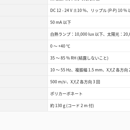
DC 12 - 24 V ±10 %、リップル (P-P) 10 %
50 mA 以下
白熱ランプ：10,000 lux 以下、太陽光：20,00
0 ～ +40 ℃
35 ～ 85 % RH (結露しないこと)
10 ～ 55 Hz、複振幅 1.5 mm、X,Y,Z 各方向
500 m/s
、X,Y,Z 各方向 3 回
2
ポリカーボネート
約 130 g (コード 2 m 付)