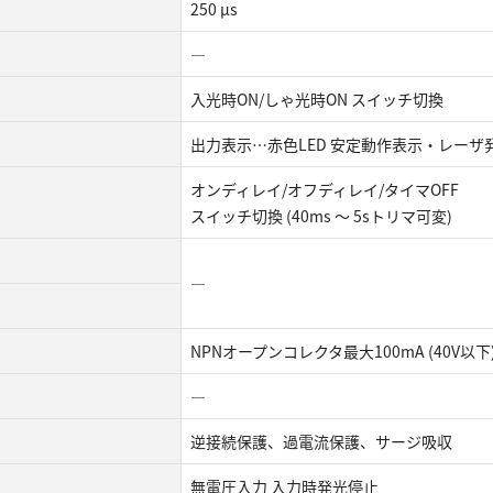
250 µs
―
入光時ON/しゃ光時ON スイッチ切換
出力表示…赤色LED 安定動作表示・レーザ
オンディレイ/オフディレイ/タイマOFF
スイッチ切換 (40ms ～ 5sトリマ可変)
―
NPNオープンコレクタ最大100mA (40V以下
―
逆接続保護、過電流保護、サージ吸収
無電圧入力 入力時発光停止