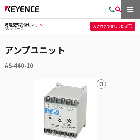
メ
お
検
ニ
問
索
ュ
渦電流式変位センサ
い
ー
カタログ
で詳しく見る
AS シリーズ
合
わ
せ
アンプユニット
AS-440-10
ブ
ッ
ク
マ
ー
ク
に
追
加