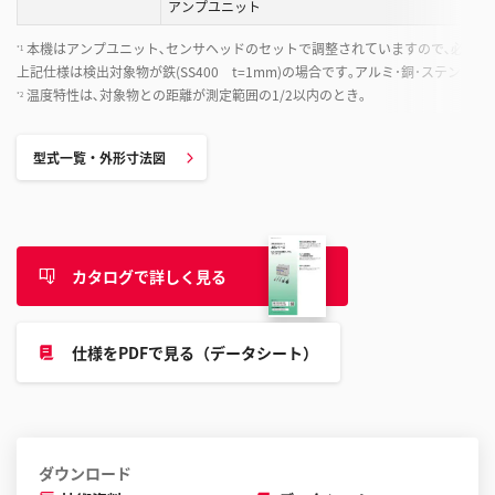
アンプユニット
本機はアンプユニット､センサヘッドのセットで調整されていますので､必ず同
*1
上記仕様は検出対象物が鉄(SS400 t=1mm)の場合です｡アルミ･銅･ステンレ
温度特性は､対象物との距離が測定範囲の1/2以内のとき｡
*2
型式一覧・外形寸法図
カタログで詳しく見る
仕様をPDFで見る（データシート）
ダウンロード