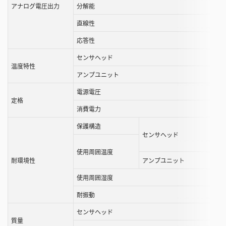
す
アナログ電圧出力
分解能
る
直線性
こ
と
応答性
が
センサヘッド
で
温度特性
き
アンプユニット
ま
電源電圧
す
定格
消費電力
保護構造
センサヘッド
使用周囲温度
耐環境性
アンプユニット
使用周囲湿度
耐振動
センサヘッド
質量