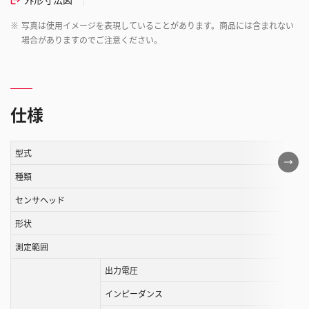
※
写真は使用イメージを表現していることがあります。商品には含まれない
場合がありますのでご注意ください。
仕様
型式
こ
の
種類
表
センサヘッド
は
形状
ス
ク
測定範囲
ロ
出力電圧
ー
ル
インピーダンス