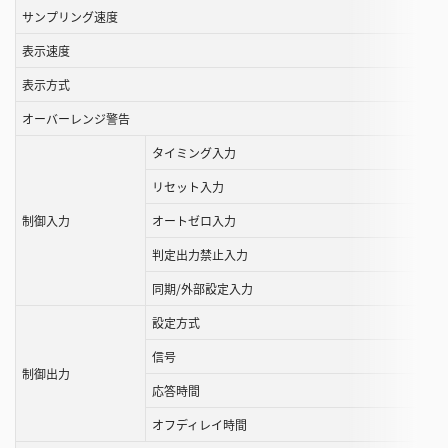
す
サンプリング速度
る
表示速度
こ
と
表示方式
が
オーバーレンジ警告
で
き
タイミング入力
ま
リセット入力
す
制御入力
オートゼロ入力
判定出力禁止入力
同期/外部設定入力
設定方式
信号
制御出力
応答時間
オフディレイ時間