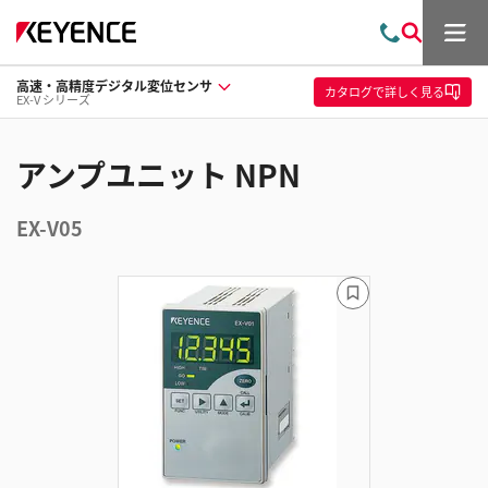
メ
お
検
ニ
問
索
ュ
高速・高精度デジタル変位センサ
い
ー
カタログ
で詳しく見る
EX-V シリーズ
合
わ
せ
アンプユニット NPN
EX-V05
ブ
ッ
ク
マ
ー
ク
に
追
加