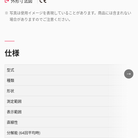
外形寸法図
※
写真は使用イメージを表現していることがあります。商品には含まれない
場合がありますのでご注意ください。
仕様
型式
こ
の
種類
表
形状
は
測定範囲
ス
ク
表示範囲
ロ
直線性
ー
ル
分解能 (64回平均時)