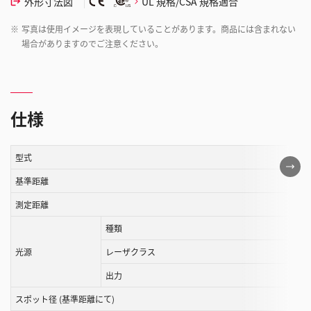
外形寸法図
UL 規格/CSA 規格適合
※
写真は使用イメージを表現していることがあります。商品には含まれない
場合がありますのでご注意ください。
仕様
型式
こ
の
基準距離
表
測定距離
は
種類
ス
ク
光源
レーザクラス
ロ
出力
ー
ル
スポット径 (基準距離にて)