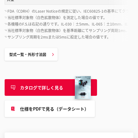
FDA（CDRH）のLaser Noticeの規定に従い、IEC60825-1の基準にてク
*1
当社標準対象物（白色拡散物体）を測定した場合の値です。
*2
各機種のF.S.は右記の通りです。IL-030：±5mm、IL-065：±10mm、IL-100：±
*3
当社標準対象物（白色拡散物体）を基準距離にてサンプリング周期1ms、平均回数128
*4
サンプリング周期を2msまたは5msに設定した場合の値です。
*5
型式一覧・外形寸法図
カタログで詳しく見る
仕様をPDFで見る（データシート）