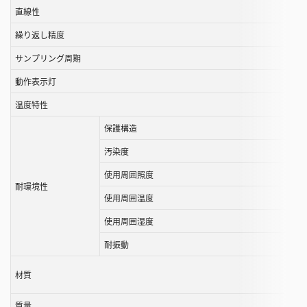
す
直線性
る
繰り返し精度
こ
と
サンプリング周期
が
動作表示灯
で
き
温度特性
ま
保護構造
す
汚染度
使用周囲照度
耐環境性
使用周囲温度
使用周囲湿度
耐振動
材質
質量