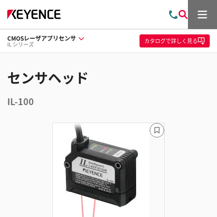
メ
お
検
ニ
問
索
ュ
CMOSレーザアプリセンサ
い
ー
カタログ
で詳しく見る
IL シリーズ
合
わ
せ
センサヘッド
IL-100
ブ
ッ
ク
マ
ー
ク
に
追
加