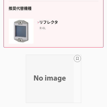
推奨代替機種
リフレクタ
R-6L
ブ
ッ
ク
マ
ー
ク
に
追
加