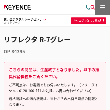
メ
お
検
ニ
問
索
ュ
超小型デジタルレーザセンサ
い
ー
カタログ
で詳しく見る
LV-S シリーズ
合
わ
せ
リフレクタ R-7グレー
OP-84395
こちらの商品は、生産終了となりました。以下の推
奨代替機種をご覧ください。
ご不明点は、お電話でもお伺いいたします。（フリーダイ
ヤル：0120-100-441 お気軽にお問い合わせください）
規格認証への適合状況は、当社からの出荷日時点の情報と
なります。