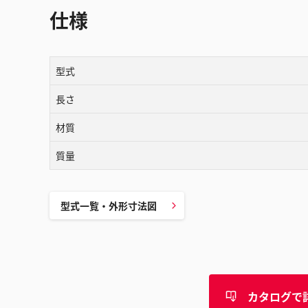
仕様
型式
長さ
材質
質量
型式一覧・外形寸法図
カタログで