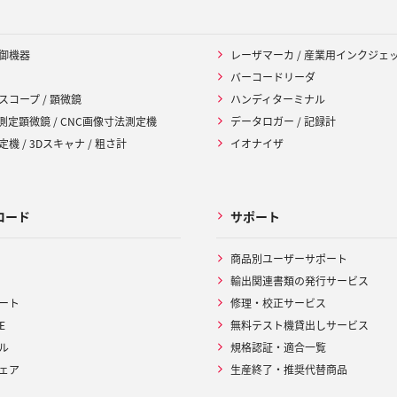
御機器
レーザマーカ / 産業用インクジェ
バーコードリーダ
スコープ / 顕微鏡
ハンディターミナル
 測定顕微鏡 / CNC画像寸法測定機
データロガー / 記録計
機 / 3Dスキャナ / 粗さ計
イオナイザ
ロード
サポート
商品別ユーザーサポート
輸出関連書類の発行サービス
ート
修理・校正サービス
E
無料テスト機貸出しサービス
ル
規格認証・適合一覧
ェア
生産終了・推奨代替商品