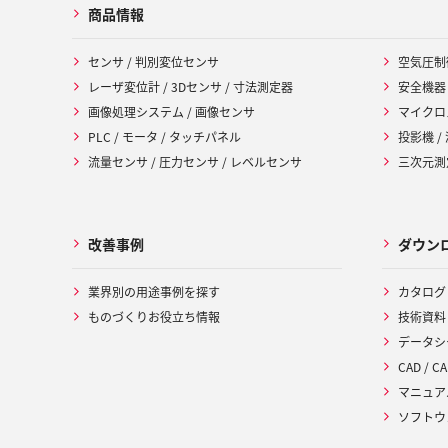
商品情報
センサ / 判別変位センサ
空気圧制
レーザ変位計 / 3Dセンサ / 寸法測定器
安全機器
画像処理システム / 画像センサ
マイクロ
PLC / モータ / タッチパネル
投影機 /
流量センサ / 圧力センサ / レベルセンサ
三次元測定
改善事例
ダウン
業界別の用途事例を探す
カタログ
ものづくりお役立ち情報
技術資料
データシ
CAD / CA
マニュア
ソフトウ