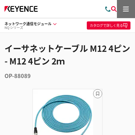
メ
お
検
ニ
問
索
ュ
ネットワーク通信モジュール
い
ー
カタログ
で詳しく見る
NQ シリーズ
合
わ
せ
イーサネットケーブル M12 4ピン
- M12 4ピン 2ｍ
OP-88089
ブ
ッ
ク
マ
ー
ク
に