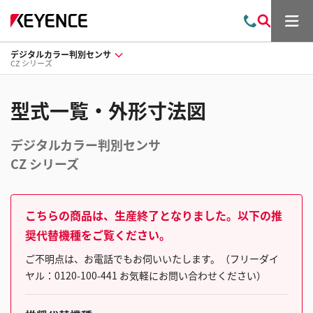
メ
お
検
ニ
問
索
ュ
デジタルカラー判別センサ
い
ー
CZ シリーズ
合
わ
せ
型式一覧・外形寸法図
デジタルカラー判別センサ
CZ シリーズ
こちらの商品は、生産終了となりました。以下の推
奨代替機種をご覧ください。
ご不明点は、お電話でもお伺いいたします。（フリーダイ
ヤル：0120-100-441 お気軽にお問い合わせください）