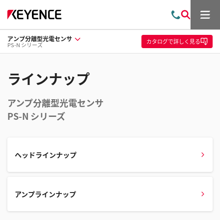
メ
お
検
ニ
問
索
ュ
アンプ分離型光電センサ
い
ー
カタログ
で詳しく見る
PS-N シリーズ
合
わ
せ
ラインナップ
アンプ分離型光電センサ
PS-N シリーズ
ヘッドラインナップ
アンプラインナップ