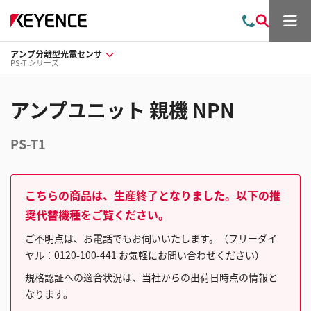
メ
お
検
ニ
問
索
ュ
アンプ分離型光電センサ
い
ー
PS-T シリーズ
合
わ
せ
アンプユニット 親機 NPN
PS-T1
こちらの商品は、生産終了となりました。以下の推
奨代替機種をご覧ください。
ご不明点は、お電話でもお伺いいたします。（フリーダイ
ヤル：0120-100-441 お気軽にお問い合わせください）
規格認証への適合状況は、当社からの出荷日時点の情報と
なります。