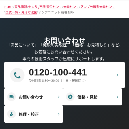
HOME
商品情報
センサ / 判別変位センサ
光電センサ
アンプ分離型光電センサ
型式一覧・外形寸法図
アンプユニット 親機 NPN
お問い合わせ
「商品について」「機能の実現性」「価格・お見積もり」など、
お気軽にお問い合わせください。
専門の技術スタッフが迅速にサポートします。
0120-100-441
受付時間 8:30～20:00（土日・祝日除く）
お問い合わせ
価格・見積
修理・校正