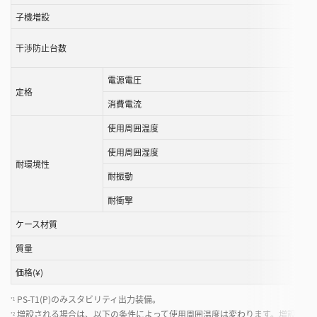
き
子機増設
ま
す
干渉防止台数
電源電圧
定格
消費電流
使用周囲温度
使用周囲湿度
耐環境性
耐振動
耐衝撃
ケース材質
質量
価格(¥)
PS-T1(P)のみスタビリティ出力装備。
*1
増設される場合は、以下の条件によって使用周囲温度は変わります。増設される場合は
*2