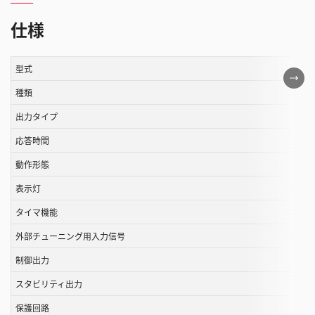
仕様
型式
こ
の
種類
表
出力タイプ
は
応答時間
ス
ク
動作形態
ロ
表示灯
ー
ル
タイマ機能
す
外部チューニング用入力信号
る
制御出力
こ
と
スタビリティ出力
が
保護回路
で