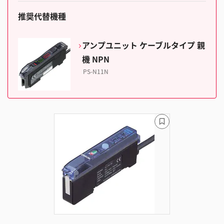
推奨代替機種
アンプユニット ケーブルタイプ 親
機 NPN
PS-N11N
ブ
ッ
ク
マ
ー
ク
に
追
加