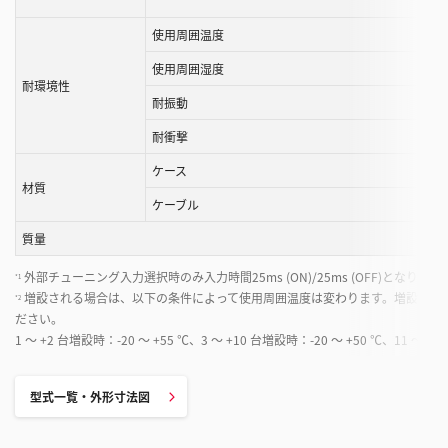
使用周囲温度
使用周囲湿度
耐環境性
耐振動
耐衝撃
ケース
材質
ケーブル
質量
外部チューニング入力選択時のみ入力時間25ms (ON)/25ms (OFF)となります
*1
増設される場合は、以下の条件によって使用周囲温度は変わります。増設する場合は、
*2
ださい。
1 ～ +2 台増設時：-20 ～ +55 ℃、3 ～ +10 台増設時：-20 ～ +50 ℃、11 ～ +1
型式一覧・外形寸法図