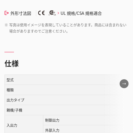
外形寸法図
UL 規格/CSA 規格適合
※
写真は使用イメージを表現していることがあります。商品には含まれない
場合がありますのでご注意ください。
仕様
型式
こ
の
種類
表
出力タイプ
は
親機/子機
ス
ク
制御出力
入出力
ロ
外部入力
ー