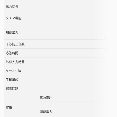
ル
出力切換
す
タイマ機能
る
こ
と
制御出力
が
で
干渉防止台数
き
応答時間
ま
外部入力時間
す
ケース寸法
子機増設
保護回路
電源電圧
定格
消費電力