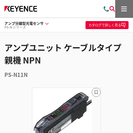
メ
お
検
ニ
問
索
ュ
アンプ分離型光電センサ
い
ー
カタログ
で詳しく見る
PS-N シリーズ
合
わ
せ
アンプユニット ケーブルタイプ
親機 NPN
PS-N11N
ブ
ッ
ク
マ
ー
ク
に