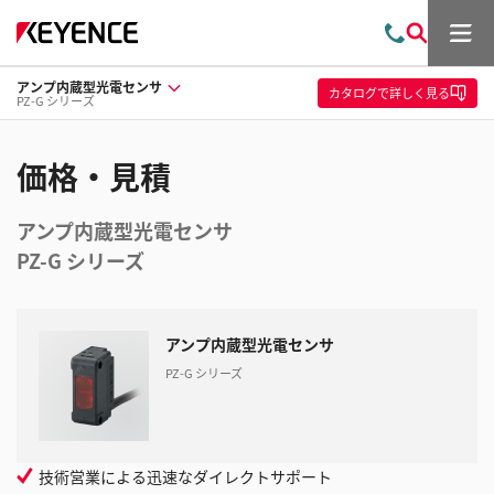
メ
お
検
ニ
問
索
ュ
アンプ内蔵型光電センサ
い
ー
カタログ
で詳しく見る
PZ-G シリーズ
合
わ
せ
価格・見積
アンプ内蔵型光電センサ
PZ-G シリーズ
アンプ内蔵型光電センサ
PZ-G シリーズ
技術営業による迅速なダイレクトサポート