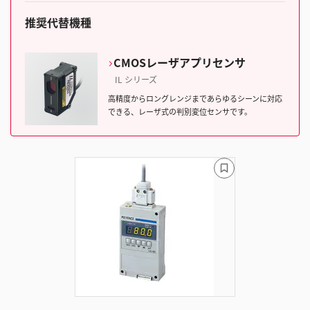
推奨代替機種
CMOSレーザアプリセンサ
IL シリーズ
高精度からロングレンジまであらゆるシーンに対応
できる、レーザ式の判別変位センサです。
ブ
ッ
ク
マ
ー
ク
に
追
加