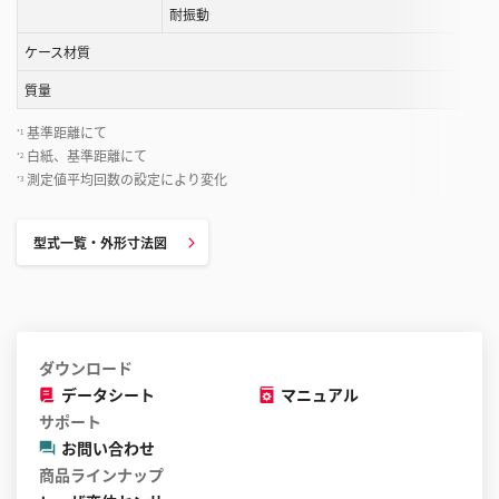
耐振動
ケース材質
質量
基準距離にて
*1
白紙、基準距離にて
*2
測定値平均回数の設定により変化
*3
型式一覧・外形寸法図
ダウンロード
データシート
マニュアル
サポート
お問い合わせ
商品ラインナップ