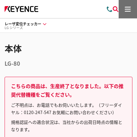
メ
お
検
ニ
問
索
ュ
レーザ変位チェッカー
い
ー
LG シリーズ
合
わ
せ
本体
LG-80
こちらの商品は、生産終了となりました。以下の推
奨代替機種をご覧ください。
ご不明点は、お電話でもお伺いいたします。（フリーダイ
ヤル：0120-247-547 お気軽にお問い合わせください）
規格認証への適合状況は、当社からの出荷日時点の情報と
なります。