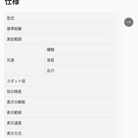
仕様
型式
こ
の
基準距離
表
測定範囲
は
種類
ス
ク
光源
波長
ロ
出力
ー
ル
スポット径
す
指示精度
る
表示分解能
こ
と
表示範囲
が
表示速度
で
き
表示方式