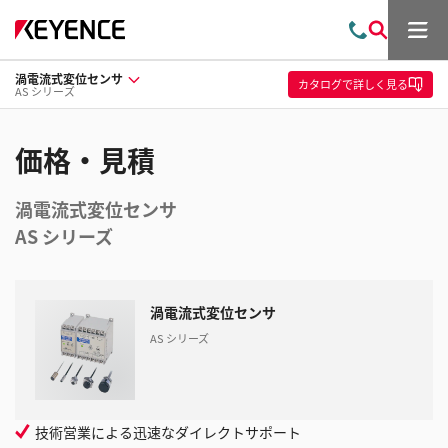
メ
お
検
ニ
問
索
ュ
渦電流式変位センサ
い
ー
カタログ
で詳しく見る
AS シリーズ
合
わ
せ
価格・見積
渦電流式変位センサ
AS シリーズ
渦電流式変位センサ
AS シリーズ
技術営業による迅速なダイレクトサポート