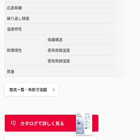
ル
応差距離
す
繰り返し精度
る
温度特性
こ
と
保護構造
が
耐環境性
使用周囲温度
で
き
使用周囲湿度
ま
質量
す
型式一覧・外形寸法図
カタログで詳しく見る