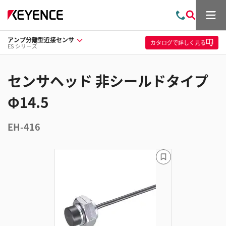
メ
お
検
ニ
問
索
ュ
アンプ分離型近接センサ
い
ー
カタログ
で詳しく見る
ES シリーズ
合
わ
せ
センサヘッド 非シールドタイプ
Φ14.5
EH-416
ブ
ッ
ク
マ
ー
ク
に