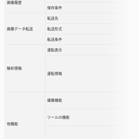
す
画像履歴
保存条件
る
こ
転送先
と
画像データ転送
転送形式
が
で
転送条件
き
運転表示
ま
す
解析情報
運転情報
撮像機能
ツールの機能
他機能