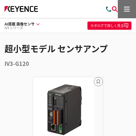
メ
お
検
ニ
問
索
ュ
AI搭載 画像センサ
い
ー
カタログ
で詳しく見る
IV3 シリーズ
合
わ
せ
超小型モデル センサアンプ
IV3-G120
ブ
ッ
ク
マ
ー
ク
に
追
加