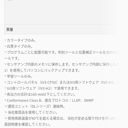
質量
カラータイプのみ。
*1
白黒タイプのみ。
*2
プログラムごとに配置可能です。判別ツールと位置補正ツールを合わせたツール
*3
ールです。
センサアンプ内部のメモリに保存します。センサアンプ内部に保存した画像は、コント
*4
1）を使用してパソコンにバックアップできます。
学習ツールのみ。
*5
コントロールパネル（IV3-CP50）またはIV3用ソフトウェア（IV3-H1）に表
*6
IV3用ソフトウェア（IV3-H1）で使用できます。
*7
各出力の合計は160 mA以下としてください。
*8
Conformance Class B、適合プロトコル：LLDP、SNMP
*9
通信ユニット（DLシリーズ）連結時。
*10
当社推奨品を使用してください。
*11
使用周囲温度が40℃を超える場合は、 当社が定める取り付けを行ったうえで
*12
扱説明書を確認してください。