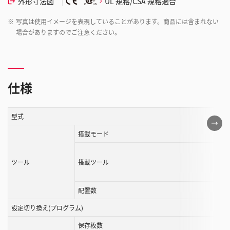
外形寸法図
UL 規格/CSA 規格適合
※
写真は使用イメージを表現していることがあります。商品には含まれない
場合がありますのでご注意ください。
仕様
型式
こ
の
搭載モード
表
は
ツール
搭載ツール
ス
ク
配置数
ロ
ー
設定切り換え(プログラム)
ル
保存枚数