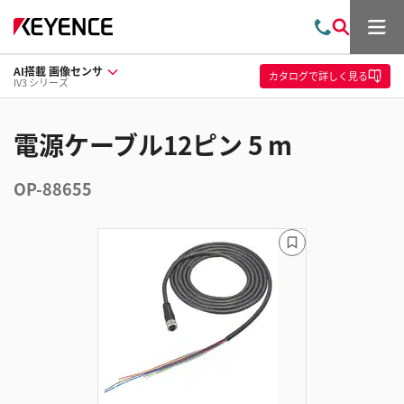
メ
お
検
ニ
問
索
ュ
AI搭載 画像センサ
い
ー
カタログ
で詳しく見る
IV3 シリーズ
合
わ
せ
電源ケーブル12ピン 5 m
OP-88655
ブ
ッ
ク
マ
ー
ク
に
追
加