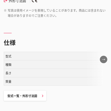
外形寸法図
※
写真は使用イメージを表現していることがあります。商品には含まれない
場合がありますのでご注意ください。
仕様
型式
こ
の
種類
表
長さ
は
質量
ス
ク
ロ
型式一覧・外形寸法図
ー
ル