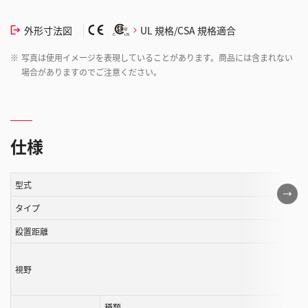
外形寸法図
UL 規格/CSA 規格適合
※
写真は使用イメージを表現していることがあります。商品には含まれない
場合がありますのでご注意ください。
仕様
型式
こ
の
タイプ
表
設置距離
は
ス
視野
ク
ロ
ー
種類