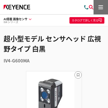
メ
お
検
ニ
問
索
ュ
AI搭載 画像センサ
い
ー
カタログ
で詳しく見る
IV4 シリーズ
合
わ
せ
超小型モデル センサヘッド 広視
野タイプ 白黒
IV4-G600MA
ブ
ッ
ク
マ
ー
ク
に