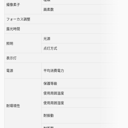
撮像素子
ル
画素数
す
フォーカス調整
る
こ
露光時間
と
光源
が
照明
で
点灯方式
き
表示灯
ま
す
電源
平均消費電力
保護等級
使用周囲温度
使用周囲湿度
耐環境性
耐振動