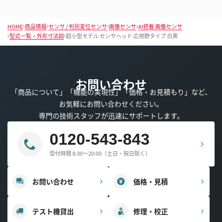
HOME
商品情報
センサ / 判別変位センサ
画像センサ
AI搭載 画像センサ
型式一覧・外形寸法図
超小型モデル センサヘッド 広視野タイプ 白黒
お問い合わせ
「商品について」「機能の実現性」「価格・お見積もり」など、
お気軽にお問い合わせください。
専門の技術スタッフが迅速にサポートします。
0120-543-843
受付時間 8:30～20:00（土日・祝日除く）
お問い合わせ
価格・見積
テスト機貸出
修理・校正