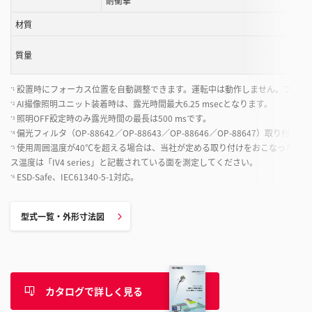
耐衝撃
材質
質量
設置時にフォーカス位置を自動調整できます。運転中は動作しません。プログ
*1
AI撮像照明ユニット装着時は、露光時間最大6.25 msecとなります。
*2
照明OFF設定時のみ露光時間の最長は500 msです。
*3
偏光フィルタ（OP-88642／OP-88643／OP-88646／OP-88647）取り付け
*4
使用周囲温度が40℃を超える場合は、当社が定める取り付けをおこなったうえ
*5
ス温度は「IV4 series」と記載されている面を測定してください。
ESD-Safe、IEC61340-5-1対応。
*6
型式一覧・外形寸法図
カタログで詳しく見る