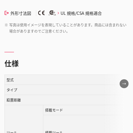
外形寸法図
UL 規格/CSA 規格適合
※
写真は使用イメージを表現していることがあります。商品には含まれない
場合がありますのでご注意ください。
仕様
型式
こ
の
タイプ
表
設置距離
は
搭載モード
ス
ク
ロ
ー
ツール
搭載ツール