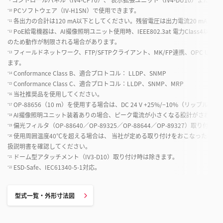
PCソフトウェア（IV-H1SN）で使用できます。
*10
各出力の合計は120 mA以下としてください。残留電圧は出力電流20 mA以下に
*11
PoE給電機器は、AI撮像照明ユニット使用時、IEEE802.3at 電力Class4以上
*12
のため動作が制限される場合があります。
フィールドネットワーク、FTP/SFTPクライアント、MK/FP連携、OPC UA
*13
ます。
Conformance Class B、適合プロトコル： LLDP、SNMP
*14
Conformance Class C、適合プロトコル：LLDP、SNMP、MRP
*15
当社推奨品を使用してください。
*16
OP-88656（10 m）を使用する場合は、DC 24 V +25%/−10%（リップル含む
*17
AI撮像照明ユニット装着ありの場合、ピーク電流が小さくなる設計がされて
*18
偏光フィルタ（OP-88640／OP-89325／OP-88644／OP-89327）取り付
*19
使用周囲温度40℃を超える場合は、 当社が定める取り付けをおこなったうえ
*20
扱説明書を確認してください。
ドーム型アタッチメント（IV3-D10）取り付け時は除きます。
*21
ESD-Safe、IEC61340-5-1対応。
*22
型式一覧・外形寸法図