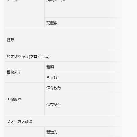
ル
す
る
配置数
こ
と
視野
が
で
設定切り換え(プログラム)
き
ま
種類
撮像素子
す
画素数
保存枚数
画像履歴
保存条件
フォーカス調整
転送先