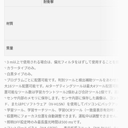
耐衝撃
材質
質量
3 m以上で使用される場合は、偏光フィルタをはずして使用することを推奨し
*1
カラータイプのみ。
*2
白黒タイプのみ。
*3
プログラムごとに配置可能です。判別ツールと検出補助ツールをあわせたツール
*4
大16ツール配置可能です。AIターゲティングツールは最大4ツール配置可能で
置可能なツール数は学習カウントツール2個および合計ツール1個です。高精度の
センサ内部のメモリに保存します。センサ内部に保存した画像は、コントロールパネル（
*5
ド、またはPCソフトウェア（IV-H1SN）を使用してパソコンにバックアップで
学習ツール、学習サーチツール、学習OCRツール（一致度表示有効時）、AI位
*6
設置時にフォーカス位置を自動調整できます。運転中は調整できません。プロ
*7
照明OFF設定時のみ最長露光時間は500 msです。
*8
コントロールパネル（IV4-CP70）、 表示拡張ユニット（IV4-DU10）またはP
*9