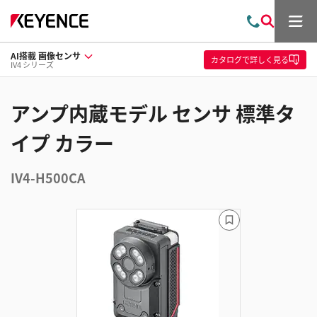
メ
お
検
ニ
問
索
ュ
AI搭載 画像センサ
い
ー
カタログ
で詳しく見る
IV4 シリーズ
合
わ
せ
アンプ内蔵モデル センサ 標準タ
イプ カラー
IV4-H500CA
ブ
ッ
ク
マ
ー
ク
に