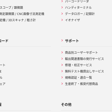
バーコードリーダ
スコープ / 顕微鏡
ハンディターミナル
 測定顕微鏡 / CNC画像寸法測定機
データロガー / 記録計
機 / 3Dスキャナ / 粗さ計
イオナイザ
ロード
サポート
商品別ユーザーサポート
輸出関連書類の発行サービス
ート
修理・校正サービス
E
無料テスト機貸出しサービス
ル
規格認証・適合一覧
ェア
生産終了・推奨代替商品
報
その他