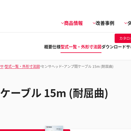
商品情報
改善事例
カタロ
概要
仕様
型式一覧・外形寸法図
ダウンロード
サ
ンサ
型式一覧・外形寸法図
センサヘッドｰアンプ間ケーブル 15m (耐屈曲)
ーブル 15m (耐屈曲)