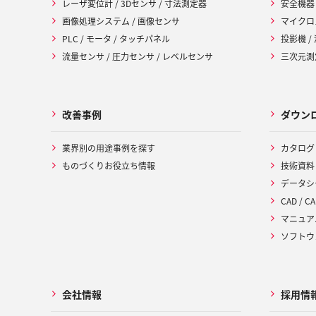
レーザ変位計 / 3Dセンサ / 寸法測定器
安全機器
画像処理システム / 画像センサ
マイクロ
PLC / モータ / タッチパネル
投影機 /
流量センサ / 圧力センサ / レベルセンサ
三次元測定
改善事例
ダウン
業界別の用途事例を探す
カタログ
ものづくりお役立ち情報
技術資料
データシ
CAD / CA
マニュア
ソフトウ
会社情報
採用情