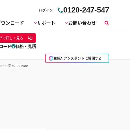
0120-247-547
ログイン
ダウンロード
サポート
お問い合わせ
検
索
グ
で詳しく見る
ロード
価格・見積
生成AIアシスタントに質問する
ーモデル 360mm