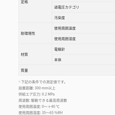
定格
過電圧カテゴリ
汚染度
使用周囲温度
耐環境性
使用周囲湿度
電極針
材質
本体
質量
下記の条件での測定値です。
*1
設置距離: 300 mm以上
供給エア圧力: 0.2 MPa
周波数: 駆動できる最高周波数
使用周囲温度: 0～＋40 ℃
使用周囲湿度: 35～65 %RH