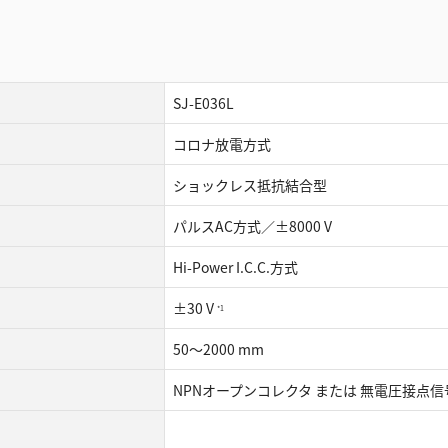
SJ-E036L
コロナ放電方式
ショックレス抵抗結合型
パルスAC方式／±8000 V
Hi-Power I.C.C.方式
±30 V
*1
50～2000 mm
NPNオープンコレクタ または 無電圧接点信