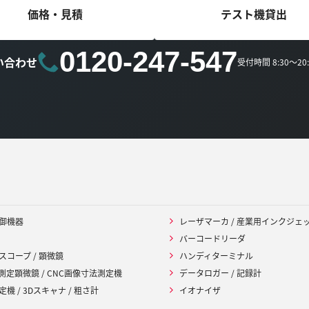
価格・見積
テスト機貸出
0120-247-547
い合わせ
受付時間 8:30～2
御機器
レーザマーカ / 産業用インクジェ
バーコードリーダ
スコープ / 顕微鏡
ハンディターミナル
 測定顕微鏡 / CNC画像寸法測定機
データロガー / 記録計
機 / 3Dスキャナ / 粗さ計
イオナイザ