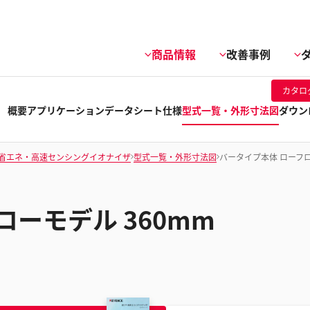
商品情報
改善事例
カタロ
概要
アプリケーション
データシート
仕様
型式一覧・外形寸法図
ダウン
省エネ・高速センシングイオナイザ
型式一覧・外形寸法図
バータイプ本体 ローフロ
ーモデル 360mm