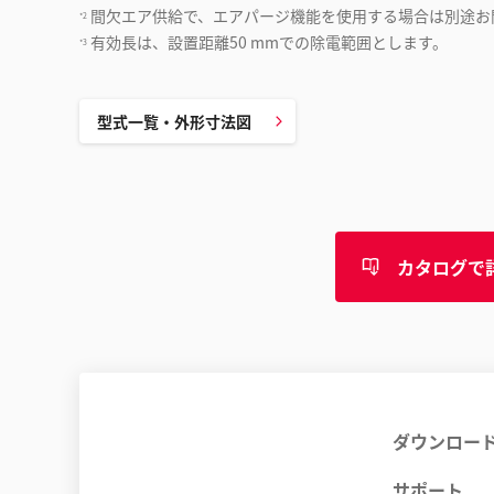
間欠エア供給で、エアパージ機能を使用する場合は別途お
*2
有効長は、設置距離50 mmでの除電範囲とします。
*3
型式一覧・外形寸法図
カタログで
ダウンロー
サポート