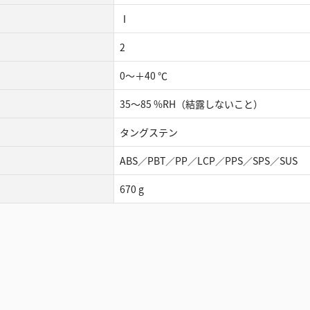
Ⅰ
2
0～＋40 ℃
35～85 %RH（結露しないこと）
タングステン
ABS／PBT／PP／LCP／PPS／SPS／SUS
670 g