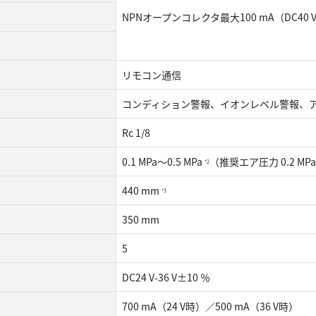
NPNオープンコレクタ最大100 mA（DC40 
リモコン通信
コンディション警報、イオンレベル警報、
Rc 1/8
0.1 MPa〜0.5 MPa
（推奨エア圧力 0.2 MP
*2
440 mm
*3
350 mm
5
DC24 V-36 V±10 ％
700 mA（24 V時）／500 mA（36 V時）