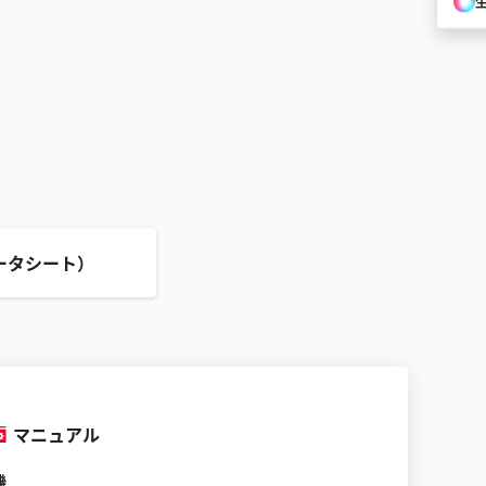
ータシート）
マニュアル
機