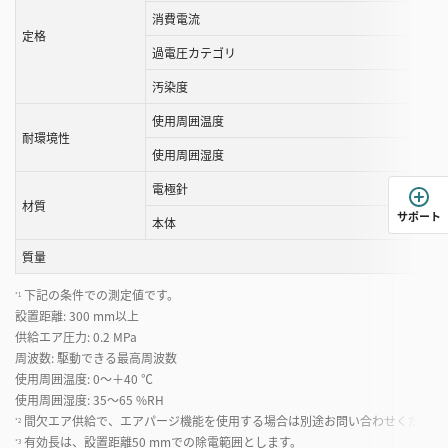
消費電流
定格
過電圧カテゴリ
汚染度
使用周囲温度
耐環境性
使用周囲湿度
電極針
材質
サポート
本体
質量
下記の条件での測定値です。
*1
設置距離: 300 mm以上
供給エア圧力: 0.2 MPa
周波数: 駆動できる最高周波数
使用周囲温度: 0～＋40 ℃
使用周囲湿度: 35～65 %RH
間欠エア供給で、エアパージ機能を使用する場合は別途お問い合わせください
*2
有効長は、設置距離50 mmでの除電範囲とします。
*3