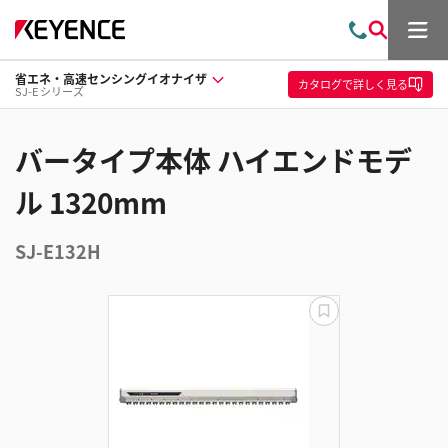
メ
お
検
ニ
問
索
ュ
省エネ・高速センシングイオナイザ
い
ー
カタログ
で詳しく見る
SJ-E シリーズ
合
わ
せ
バータイプ本体 ハイエンドモデ
ル 1320mm
SJ-E132H
更
新
失
敗