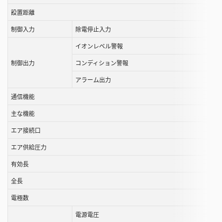
ル
設置距離
す
制御入力
除電停止入力
る
イオンレベル警報
こ
と
制御出力
コンディション警報
が
アラーム出力
で
き
通信機能
ま
主な機能
す
エア接続口
エア供給圧力
有効長
全長
電極数
電源電圧