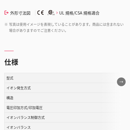
外形寸法図
UL 規格/CSA 規格適合
※
写真は使用イメージを表現していることがあります。商品には含まれない
場合がありますのでご注意ください。
仕様
型式
こ
の
イオン発生方式
表
構造
は
電圧印加方式/印加電圧
ス
ク
イオンバランス制御方式
ロ
イオンバランス
ー