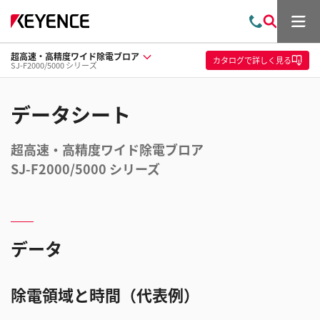
メ
お
検
ニ
問
索
ュ
超高速・高精度ワイド除電ブロア
い
ー
カタログ
で詳しく見る
SJ-F2000/5000 シリーズ
合
わ
せ
データシート
超高速・高精度ワイド除電ブロア
SJ-F2000/5000 シリーズ
データ
除電領域と時間（代表例）