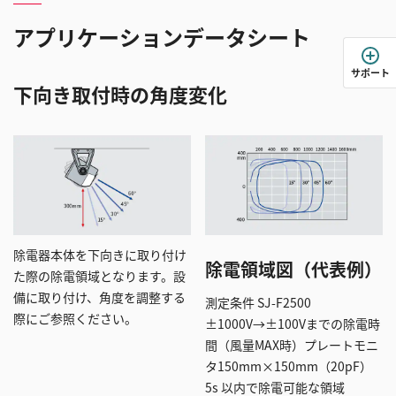
アプリケーションデータシート
サポート
下向き取付時の角度変化
除電器本体を下向きに取り付け
除電領域図（代表例）
た際の除電領域となります。設
備に取り付け、角度を調整する
測定条件 SJ-F2500
際にご参照ください。
±1000V→±100Vまでの除電時
間（風量MAX時）プレートモニ
タ150mm×150mm（20pF）
5s 以内で除電可能な領域