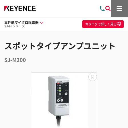
メ
お
検
ニ
問
索
ュ
高性能マイクロ除電器
い
ー
カタログ
で詳しく見る
SJ-M シリーズ
合
わ
せ
スポットタイプアンプユニット
SJ-M200
更
新
失
敗