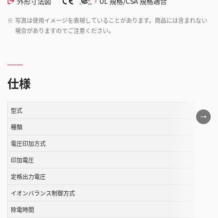
外形寸法図
UL 規格/CSA 規格適合
※
写真は使用イメージを表現していることがあります。商品には含まれない
場合がありますのでご注意ください。
仕様
型式
こ
の
種類
表
電圧印加方式
は
印加電圧
ス
ク
定格出力電圧
ロ
イオンバランス制御方式
ー
ル
除電時間