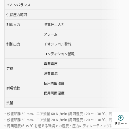
す
イオンバランス
る
供給圧力範囲
こ
と
制御入力
除電停止入力
が
アラーム
で
き
制御出力
イオンレベル警報
ま
コンディション警報
す
電源電圧
定格
消費電流
使用周囲温度
耐環境性
使用周囲湿度
質量
設置距離 50 mm、エア流量 60 NI/min (周囲温度 +20 ～ +30 ℃、周囲湿度 40 
*1
設置距離 50 mm、エア流量 20 NI/min (周囲温度 +20 ～ +30 ℃、周囲湿度 40 
*2
サポート
周囲温度が 35 ℃ を超える環境での湿度・圧力のディレーティングについては
*3