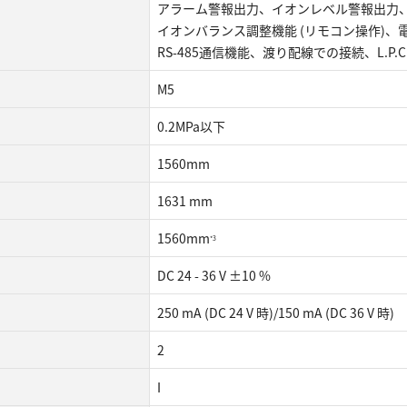
アラーム警報出力、イオンレベル警報出力
イオンバランス調整機能 (リモコン操作)、
RS-485通信機能、渡り配線での接続、L.P.C
M5
0.2MPa以下
1560mm
1631 mm
1560mm
*3
DC 24 - 36 V ±10 %
250 mA (DC 24 V 時)/150 mA (DC 36 V 時)
2
I