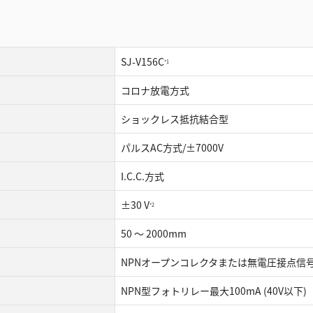
SJ-V156C
*1
コロナ放電方式
ショックレス抵抗結合型
パルスAC方式/±7000V
I.C.C.方式
±30 V
*2
50 ～ 2000mm
NPNオープンコレクタまたは無電圧接点信
NPN型フォトリレー最大100mA (40V以下)