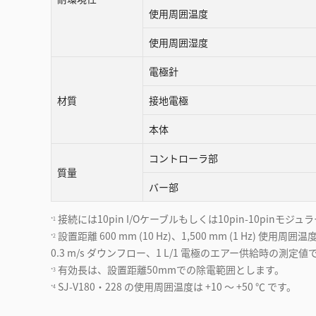
使用周囲温度
使用周囲湿度
電極針
材質
接地電極
本体
コントローラ部
質量
バー部
接続には10pin I/Oケーブルもしくは10pin-10pinモ
*1
設置距離 600 mm (10 Hz)、1,500 mm (1 Hz) 使用周囲温度
*2
0.3 m/s ダウンフロー、1 L/1 電極のエアー供給時の測
有効長は、設置距離50mmでの除電範囲とします。
*3
SJ-V180・228 の使用周囲温度は +10 ～ +50 ℃ です。
*4