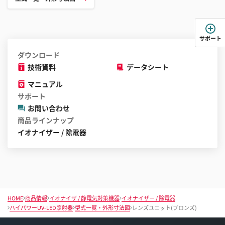
ー
ル
す
サポート
る
ダウンロード
こ
技術資料
データシート
と
が
マニュアル
で
サポート
き
お問い合わせ
ま
商品ラインナップ
す
イオナイザー / 除電器
HOME
商品情報
イオナイザ / 静電気対策機器
イオナイザー / 除電器
ハイパワーUV-LED照射器
型式一覧・外形寸法図
レンズユニット(ブロンズ)