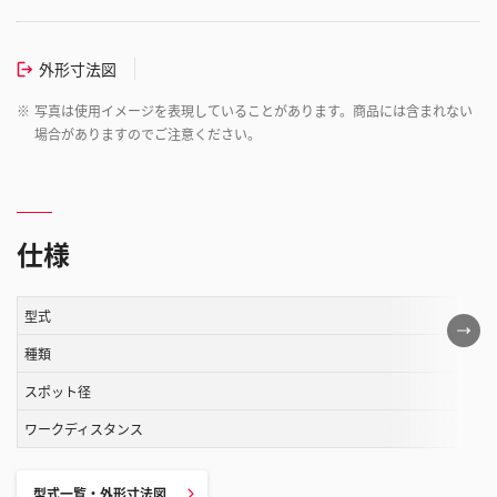
外形寸法図
※
写真は使用イメージを表現していることがあります。商品には含まれない
場合がありますのでご注意ください。
仕様
型式
こ
の
種類
表
スポット径
は
ワークディスタンス
ス
ク
ロ
型式一覧・外形寸法図