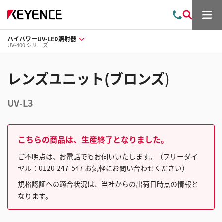
メ
お
検
ニ
問
索
ュ
ハイパワーUV-LED照射器
い
ー
UV-400 シリーズ
合
わ
せ
レンズユニット(ブロンズ)
UV-L3
こちらの商品は、生産終了となりました。
ご不明点は、お電話でもお伺いいたします。（フリーダイ
ヤル：0120-247-547 お気軽にお問い合わせください）
規格認証への適合状況は、当社からの出荷日時点の情報と
なります。