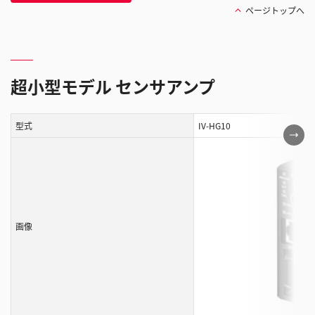
ページトップへ
超小型モデル センサアンプ
型式
IV-HG10
こ
の
表
は
ス
ク
画像
ロ
ー
ル
す
る