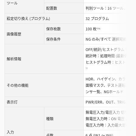
ツール
配置数
判別ツール：16 ツール、位置
設定切り換え (プログラム)
32 プログラム
保存枚数
100 枚
*5
*6
画像履歴
保存条件
NG のみ/すべて 選択可能
*6
OFF/統計/ヒストグラム 切り
統計時：処理時間 (最新値、M
解析情報
ヒストグラム時：ヒストグラム、一
*7
HDR、ハイゲイン、カラーフ
その他の機能
面積マスク、テスト運転、ツ
ンサ一覧、NGホールド
表示灯
PWR/ERR、OUT、TRIG、STAT
無電圧入力/電圧入力 切り換え
種類
無電圧入力時：ON 電圧 2 V 以下
電圧入力時：入力最大定格 26.4 V、
入力
点数
6 点 (IN1 ～ IN6)