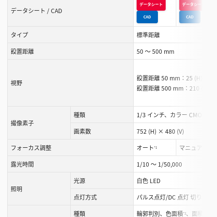
データシート
データシート
ク
データシート / CAD
CAD
CAD
ロ
ー
タイプ
標準距離
ル
設置距離
50 ～ 500 mm
す
る
こ
設置距離 50 mm：25 (H) × 18
視野
設置距離 500 mm：210 (H) × 
と
が
で
種類
1/3 インチ、カラー CMOS
撮像素子
き
画素数
752 (H) × 480 (V)
ま
す
フォーカス調整
オート
マニュアル
*1
露光時間
1/10 ～ 1/50,000
光源
白色 LED
照明
点灯方式
パルス点灯/DC 点灯 切り換え
種類
輪郭判別、色面積
、面積
、
*2
*3