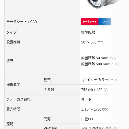
ロ
ー
ル
データシート / CAD
データシート
CAD
す
る
タイプ
標準距離
こ
設置距離
50 ～ 500 mm
と
が
設置距離 50 mm: 25 (H) x 18 
で
視野
設置距離 500 mm: 210 (H) x 1
き
ま
種類
1/3インチ カラーCMOS
す
撮像素子
画素数
752 (H) x 480 (V)
フォーカス調整
オート
*1
露光時間
1/10 ～ 1/50,000
光源
白色LED
照明
点灯方式
パルス点灯/DC点灯 切り換え