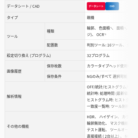
こ
データシート / CAD
データシート
CAD
と
が
タイプ
親機
で
輪郭、 色面積
、 面積
、 エ
*1
*2
き
種類
ジ)、 OCR
*3
ツール
ま
配置数
判別ツール: 16ツール、 位置
す
設定切り換え (プログラム)
32プログラム
保存枚数
カラータイプヘッド使用時: 10
画像履歴
保存条件
NGのみ/すべて 選択可能
*5
OFF/統計/ヒストグラム/一致
統計時: 処理時間 (最新値、 M
解析情報
ヒストグラム時: ヒストグラム、 一
一致度一覧時: ツール別判別
HDR、 ハイゲイン、 カラーフ
輪郭無効化、 マスク機能、 
その他の機能
テスト運転、 ツールオートチ
直接接続 ( 2台以上) 、 N