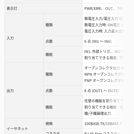
表示灯
PWR/ERR、 OUT、 TRIG、 ST
無電圧入力/電圧入力 切り換え
種類
無電圧入力時: ON電圧 2 V 以下、
電圧入力時: 入力最大定格 26.4 V、
入力
点数
6 点 (IN1 ～ IN6)
IN1: 外部トリガ、 IN2 ～ 
機能
割り当てできる機能: プログラ
オープンコレクタ出力 NPN/PN
種類
NPN オープンコレクタ出力時：最大定
PNP オープンコレクタ出力時：最大定
出力
点数
8 点 (OUT1 ～ OUT8)
任意の機能を割り当てて使用
機能
割り当てできる機能：総合判
機/子機論理出力
規格
100BASE-TX/10BASE-T
*10
イーサネット
コネクタ
RJ-45 8pin コネクタ
*10