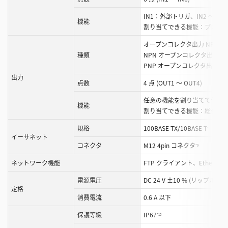
IN1：外部トリガ、IN2 ～ 
機能
割り当てできる機能：プログ
オープンコレクタ出力 NPN/PN
種類
NPN オープンコレクタ出力時：最大
PNP オープンコレクタ出力時：最大
出力
点数
4 点 (OUT1 ～ OUT4)
任意の機能を割り当てて使用
機能
割り当てできる機能：総合判
規格
100BASE-TX/10BASE-T
*9
イーサネット
コネクタ
M12 4pin コネクタ
*9
ネットワーク機能
FTP クライアント、EtherNet/
電源電圧
DC 24 V ±10 % (リップル含む
定格
消費電流
0.6 A 以下
保護等級
IP67
*10