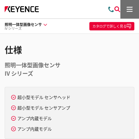
メ
お
検
ニ
問
索
ュ
照明一体型画像センサ
い
ー
カタログ
で詳しく見る
IV シリーズ
合
わ
せ
仕様
照明一体型画像センサ
IV シリーズ
超小型モデル センサヘッド
超小型モデル センサアンプ
アンプ内蔵モデル
アンプ内蔵モデル