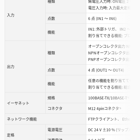
種類
無電圧入力時: ON電圧 2 V以下、 
電圧入力時: 入力最大定格 26.4 V 
入力
点数
6 点 (IN1 ～ IN6)
IN1: 外部トリガ、 IN2 ～ 
機能
割り当てできる機能: プログ
オープンコレクタ出力 NPN/PN
種類
NPNオープンコレクタ出力時: 最大定
PNPオープンコレクタ出力時: 最大定
出力
点数
4 点 (OUT1 ～ OUT4)
任意の機能を割り当てて使用
機能
割り当てできる機能: 総合判定
規格
100BASE-TX/10BASE-T
*9
イーサネット
コネクタ
M12 4pinコネクタ
*9
ネットワーク機能
FTPクライアント、 EtherNet/
電源電圧
DC 24 V ±10 % (リップル含む
定格