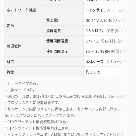
ネットワーク機能
FTPクライアント、 EtherNet/
電源電圧
DC 24 V ±10 % (リップル含む
定格
消費電流
0.8 A 以下。 子機 (IV-G15)
使用周囲温度
0 ～ +50 ℃ (氷結しないこと)
*11
耐環境性
使用周囲湿度
35 ～ 85 % RH (結露しないこ
材質
本体ケース: ポリカーボネート
質量
約 150 g
カラータイプのみ。
*1
白黒タイプのみ。
*2
OCRツールは、2018年2月27日以降出荷のIV-HG10/IV-HG15 (Ver R5.00.
*3
プログラムごとに配置可能です。
*4
センサアンプ内部のメモリに保存します。 センサアンプ内部に保存した画像は、 インテ
*5
使用してパソコンにバックアップできます。
FTPクライアント機能使用時は70 枚。
*6
FTPクライアント機能使用時は210 枚。
*7
インテリジェントモニタ (IV-M30) またはIV用ソフトウェア (IV-H1) に表示で
*8