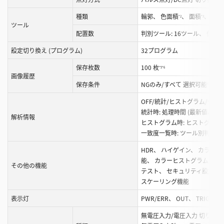
種類
輪郭、 色面積
、 面積
、 エ
*2
*3
ツール
配置数
判別ツール: 16ツール、 位置
設定切り換え (プログラム)
32プログラム
保存枚数
100 枚
*5
*6
画像履歴
保存条件
NGのみ/すべて 選択可能
*5
OFF/統計/ヒストグラム/一致
統計時: 処理時間 (最新値、 M
解析情報
ヒストグラム時: ヒストグラム、 一
一致度一覧時: ツール別判別
HDR、 ハイゲイン、 カラーフ
能、 カラーヒストグラム機能
*2
その他の機能
テスト、 セキュリティ設定、
スケーリング機能
表示灯
PWR/ERR、 OUT、 TRIG、 ST
無電圧入力/電圧入力 切り換え