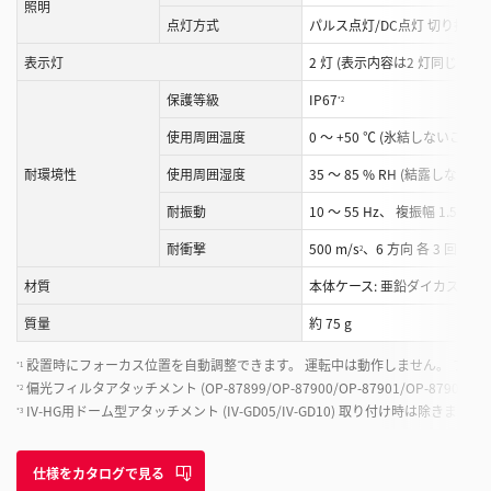
照明
点灯方式
パルス点灯/DC点灯 切り換え
表示灯
2 灯 (表示内容は2 灯同じ)
保護等級
IP67
*2
使用周囲温度
0 ～ +50 ℃ (氷結しないこと)
耐環境性
使用周囲湿度
35 ～ 85 % RH (結露しないこ
耐振動
10 ～ 55 Hz、 複振幅 1.5 mm、
耐衝撃
500 m/s
、6 方向 各 3 回
2
*3
材質
本体ケース: 亜鉛ダイカスト、 前
質量
約 75 g
設置時にフォーカス位置を自動調整できます。 運転中は動作しません。 プロ
*1
偏光フィルタアタッチメント (OP-87899/OP-87900/OP-87901/OP-8790
*2
IV-HG用ドーム型アタッチメント (IV-GD05/IV-GD10) 取り付け時は除きます。
*3
仕様をカタログで見る