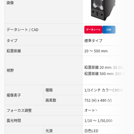
は
画像
ス
ク
ロ
ー
データシート / CAD
データシート
CAD
デー
ル
タイプ
標準タイプ
す
設置距離
20 ～ 500 mm
る
こ
と
設置距離 20 mm: 10 (H) x 7.5 
視野
が
設置距離 500 mm: 200 (H) x 1
で
き
種類
1/3インチ カラーCMOS
1/
ま
撮像素子
画素数
752 (H) x 480 (V)
す
フォーカス調整
オート
*1
露光時間
1/10 ～ 1/50,000
光源
白色LED