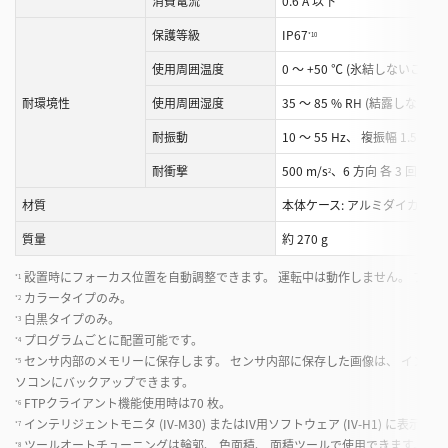
消費電流
0.6 A 以下
保護等級
IP67
*10
使用周囲温度
0 ～ +50 ℃ (氷結しないこと)
耐環境性
使用周囲湿度
35 ～ 85 % RH (結露しないこ
耐振動
10 ～ 55 Hz、 複振幅 1.5 mm、
耐衝撃
500 m/s
、6 方向 各 3 回
2
*11
材質
本体ケース: アルミダイカスト、 
質量
約 270 g
設置時にフォーカス位置を自動調整できます。 運転中は動作しません。 プロ
*1
カラータイプのみ。
*2
白黒タイプのみ。
*3
プログラムごとに配置可能です。
*4
センサ内部のメモリーに保存します。 センサ内部に保存した画像は、 インテリジェント
*5
ソコンにバックアップできます。
FTPクライアント機能使用時は70 枚。
*6
インテリジェントモニタ (IV-M30) またはIV用ソフトウェア (IV-H1) に表示で
*7
ツールオートチューニングは輪郭、 色面積、 面積ツールで使用できます。
*8