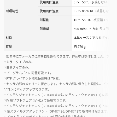
使用周囲温度
0 ～ +50 ℃ (氷結しないこと)
耐環境性
使用周囲湿度
35 ～ 85 % RH (結露しないこ
耐振動
10 ～ 55 Hz、複振幅 1.5 mm、
耐衝撃
500 m/s
、6 方向 各 3 回
2
*11
材質
本体ケース：アルミダイカスト
質量
約 270 g
設置時にフォーカス位置を自動調整できます。運転中は動作しません。プログ
*1
カラータイプのみ。
*2
白黒タイプのみ。
*3
プログラムごとに配置可能です。
*4
FTP クライアント機能使用時は 70 枚。
*5
センサ内部のメモリーに保存します。センサ内部に保存した画像は、インテリジェントモニタ
*6
ソコンにバックアップできます。
インテリジェントモニタ (IV-M30) または IV 用ソフトウェア (IV-H1) に表示
*7
IV 用ソフトウェア (IV-H1) で使用できます。
*8
インテリジェントモニタ (IV-M30) または IV 用ソフトウェア (IV-H1) との接
*9
偏光フィルタアタッチメント (OP-87436/OP-87437) 取付時は除きます。
*10
ドーム型アタッチメント (IV-D10) 取り付け時は除きます。
*11