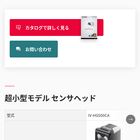
カタログで詳しく見る
お問い合わせ
超小型モデル センサヘッド
型式
IV-HG500CA
IV-
こ
の
表