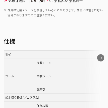
外形寸法図
UL 規格/CSA 規格適合
※
写真は使用イメージを表現していることがあります。商品には含まれない
場合がありますのでご注意ください。
仕様
型式
こ
の
搭載モード
表
は
ツール
搭載ツール
ス
ク
配置数
ロ
ー
設定切り換え(プログラム)
ル
保存枚数