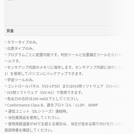
質量
カラータイプのみ。
*1
白黒タイプのみ。
*2
プログラムごとに配置可能です。判別ツールと位置補正ツールを合わせたツール
*3
ールです。
センサアンプ内部のメモリに保存します。センサアンプ内部に保存した画像は、コント
*4
1）を使用してパソコンにバックアップできます。
学習ツールのみ。
*5
コントロールパネル（IV3-CP50）またはIV3用ソフトウェア（IV3-H1）に表
*6
IV3用ソフトウェア（IV3-H1）で使用できます。
*7
各出力の合計は160 mA以下としてください。
*8
Conformance Class B、適合プロトコル：LLDP、SNMP
*9
通信ユニット（DLシリーズ）連結時。
*10
当社推奨品を使用してください。
*11
使用周囲温度が40℃を超える場合は、 当社が定める取り付けを行ったうえで
*12
扱説明書を確認してください。