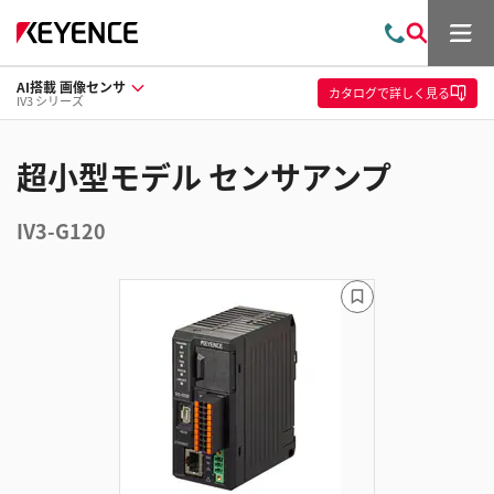
メ
お
検
ニ
問
索
ュ
AI搭載 画像センサ
い
ー
カタログ
で詳しく見る
IV3 シリーズ
合
わ
せ
超小型モデル センサアンプ
IV3-G120
ブ
ッ
ク
マ
ー
ク
に
追
加