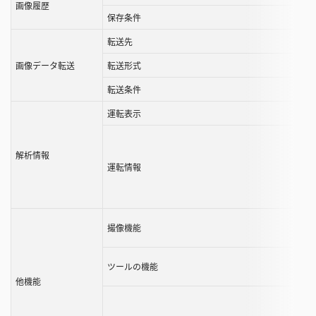
す
画像履歴
保存条件
る
こ
転送先
と
画像データ転送
転送形式
が
で
転送条件
き
運転表示
ま
す
解析情報
運転情報
撮像機能
ツールの機能
他機能