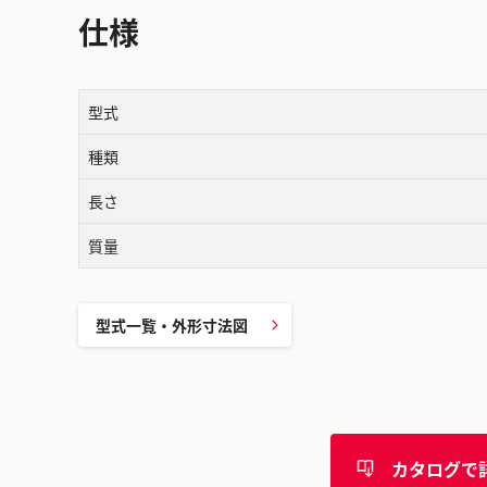
仕様
型式
種類
長さ
質量
型式一覧・外形寸法図
カタログで