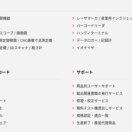
御機器
レーザマーカ / 産業用インクジェ
バーコードリーダ
スコープ / 顕微鏡
ハンディターミナル
 測定顕微鏡 / CNC画像寸法測定機
データロガー / 記録計
機 / 3Dスキャナ / 粗さ計
イオナイザ
ロード
サポート
商品別ユーザーサポート
輸出関連書類の発行サービス
ート
修理・校正サービス
E
無料テスト機貸出しサービス
ル
規格認証・適合一覧
ェア
生産終了・推奨代替商品