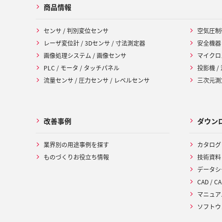
商品情報
センサ / 判別変位センサ
空気圧制
レーザ変位計 / 3Dセンサ / 寸法測定器
安全機器
画像処理システム / 画像センサ
マイクロ
PLC / モータ / タッチパネル
投影機 /
流量センサ / 圧力センサ / レベルセンサ
三次元測定
改善事例
ダウン
業界別の用途事例を探す
カタログ
ものづくりお役立ち情報
技術資料
データシ
CAD / CA
マニュア
ソフトウ