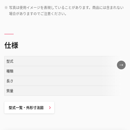
※
写真は使用イメージを表現していることがあります。商品には含まれない
場合がありますのでご注意ください。
仕様
型式
こ
の
種類
表
長さ
は
質量
ス
ク
ロ
型式一覧・外形寸法図
ー
ル
す