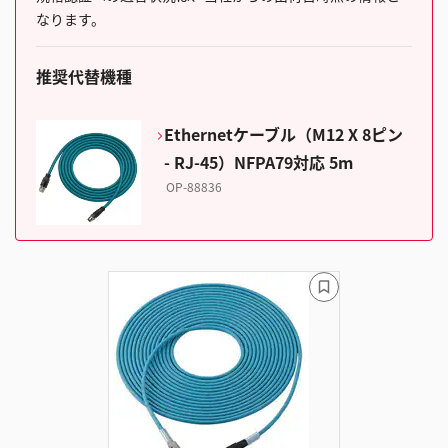
なります。
推奨代替機種
Ethernetケーブル（M12 X 8ピン
- RJ-45）NFPA79対応 5m
OP-88836
ブ
ッ
ク
マ
ー
ク
に
追
加