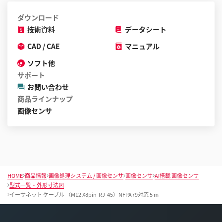
る
ダウンロード
こ
技術資料
データシート
と
が
CAD / CAE
マニュアル
で
ソフト他
き
サポート
ま
お問い合わせ
す
商品ラインナップ
画像センサ
HOME
商品情報
画像処理システム / 画像センサ
画像センサ
AI搭載 画像センサ
型式一覧・外形寸法図
イーサネット ケーブル （M12 X8pin-RJ-45）NFPA79対応 5 m