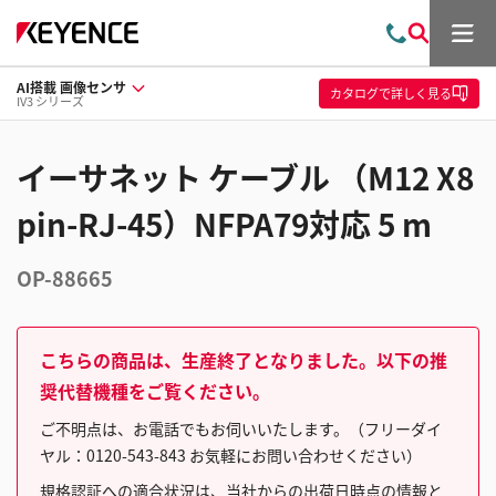
メ
お
検
ニ
問
索
ュ
AI搭載 画像センサ
い
ー
カタログ
で詳しく見る
IV3 シリーズ
合
わ
せ
イーサネット ケーブル （M12 X8
pin-RJ-45）NFPA79対応 5 m
OP-88665
こちらの商品は、生産終了となりました。以下の推
奨代替機種をご覧ください。
ご不明点は、お電話でもお伺いいたします。（フリーダイ
ヤル：0120-543-843 お気軽にお問い合わせください）
規格認証への適合状況は、当社からの出荷日時点の情報と