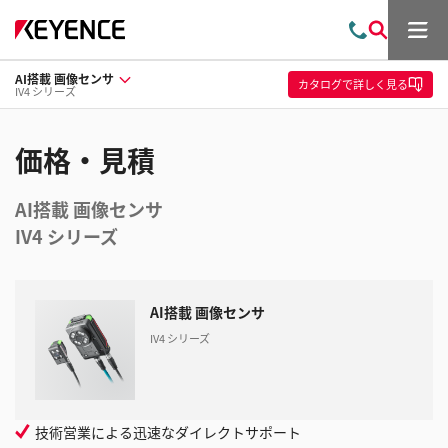
メ
お
検
ニ
問
索
ュ
AI搭載 画像センサ
い
ー
カタログ
で詳しく見る
IV4 シリーズ
合
わ
せ
価格・見積
AI搭載 画像センサ
IV4 シリーズ
AI搭載 画像センサ
IV4 シリーズ
技術営業による迅速なダイレクトサポート