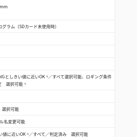
）mm
プログラム（SDカード未使用時）
NGとしきい値に近いOK
／すべて選択可能、ロギング条件
*6
定 選択可能
*5
バ 選択可能
ァイル名変更可能
い値に近いOK
／すべて／判定済み 選択可能
*6