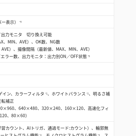
バー表示）
*9
／出力モニタ 切り換え可能
、MIN、AVE）、OK数、NG数
AVE）、撮像間隔（最新値、MAX、MIN、AVE）
ガエラー数、出力モニタ：出力別ON／OFF状態
*9
イゲイン、カラーフィルタ
、ホワイトバランス
、明るさ補
*2
*2
反転補正
60、640×480、320×240、160×120、高速化フィ
120、80×60）
学習カウント、AIトリガ、通過モード:カウント）、輪郭無
ラーヒストグラム機能
、モノクロヒストグラム機能
、ス
*2
*3