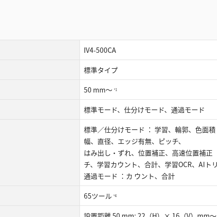
IV4-500CA
標準タイプ
50 mm～
*1
標準モード、仕分けモード、通過モード
標準／仕分けモード ： 学習、輪郭、色面積
幅、直径、エッジ有無、ピッチ、
はみ出し・ずれ、位置補正、高速位置補正（
チ、学習カウント、合計、学習OCR、AIト
通過モード ：カ ウント、合計
65ツール
*4
設置距離 50 mm: 22（H）× 16（V）mm～