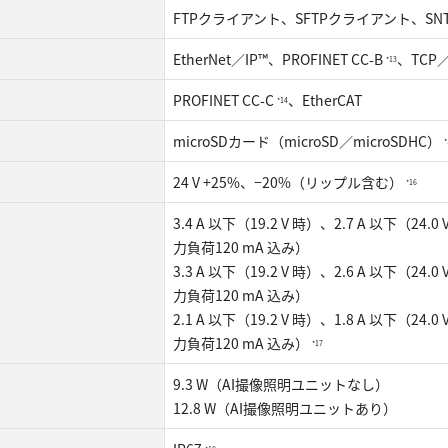
FTPクライアント、SFTPクライアント、SN
EtherNet／IP™、PROFINET CC-B
、TCP
*13
PROFINET CC-C
、EtherCAT
*14
microSDカード（microSD／microSDHC）
*
24 V +25%、−20%（リップル含む）
*16
3.4 A 以下（19.2 V 時）、2.7 A 以下
力負荷120 mA 込み）
3.3 A 以下（19.2 V 時）、2.6 A 以
力負荷120 mA 込み）
2.1 A 以下（19.2 V 時）、1.8 A 以下
力負荷120 mA 込み）
*17
9.3 W（AI撮像照明ユニットなし）
12.8 W（AI撮像照明ユニットあり）