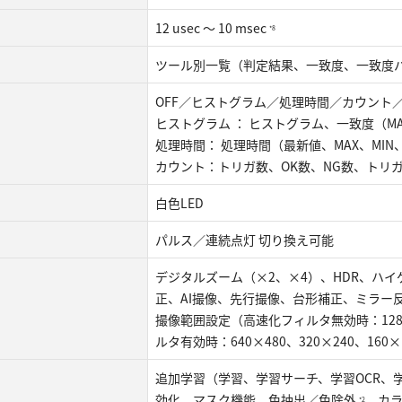
12 usec ～ 10 msec
*8
ツール別一覧（判定結果、一致度、一致度
OFF／ヒストグラム／処理時間／カウント
ヒストグラム ： ヒストグラム、一致度（MAX
処理時間： 処理時間（最新値、MAX、MIN、
カウント：トリガ数、OK数、NG数、トリ
白色LED
パルス／連続点灯 切り換え可能
デジタルズーム（×2、×4）、HDR、ハ
正、AI撮像、先行撮像、台形補正、ミラー
撮像範囲設定（高速化フィルタ無効時：1280×9
ルタ有効時：640×480、320×240、160×
追加学習（学習、学習サーチ、学習OCR、
効化、マスク機能、色抽出／色除外
、カ
*2