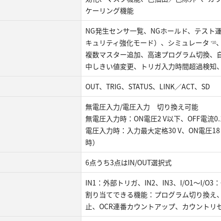
ケーリング機能
NG発生センサ一覧、NGホールド、テスト運
キュリティ強化モード）、シミュレータ
*10
複数マスター追加、高速プログラム切換、
中しきい値変更、トリガ入力時間超過検知
OUT、TRIG、STATUS、LINK／ACT、SD
無電圧入力/電圧入力 切り換え可能
無電圧入力時：ON電圧2 V以下、OFF電流0.
電圧入力時：入力最大定格30 V、ON電圧18 V
時）
6点うち3点はIN/OUT選択式
IN1：外部トリガ、IN2、IN3、I/O1〜I
割り当てできる機能：プログラム切り換え
止、OCR連番カウントアップ、カウントリ