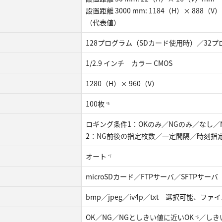
設置距離 3000 mm: 1184（H）× 888（V
（代表値）
128プログラム（SDカード使用時）／32
1/2.9 インチ カラー CMOS
1280（H）× 960（V）
100枚
*5
ロギング条件1：OKのみ／NGのみ／なし／
2：NG前後の指定枚数／一定間隔／時刻指
オート
*7
microSDカード／FTPサーバ／SFTPサー
bmp／jpeg／iv4p／txt 選択可能、フ
OK／NG／NGとしきい値に近いOK
／しき
*6