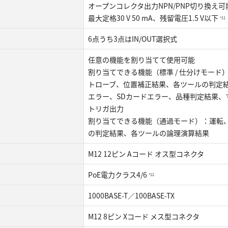
オープンコレクタ出力NPN/PNP切り換え可能、
最大定格30 V 50 mA、残留電圧1.5 V以下
*11
6点うち3点はIN/OUT選択式
任意の機能を割り当てて使用可能
割り当てできる機能（標準 / 仕分けモード
トローブ、位置補正結果、各ツールの判定
エラー、SDカードエラー、品種判定結果、
トリガ出力
割り当てできる機能（通過モード）：運転
の判定結果、各ツールの論理演算結果
M12 12ピン Aコード オス型コネクタ
PoE電力クラス4/6
*12
1000BASE-T／100BASE-TX
M12 8ピン Xコード メス型コネクタ