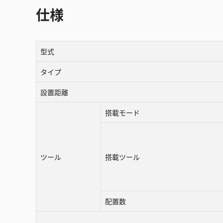
仕様
型式
タイプ
設置距離
搭載モード
ツール
搭載ツール
配置数