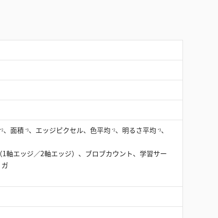
、面積
、エッジピクセル、色平均
、明るさ平均
、
*2
*3
*2
*3
1軸エッジ／2軸エッジ）、ブロブカウント、学習サー
リガ