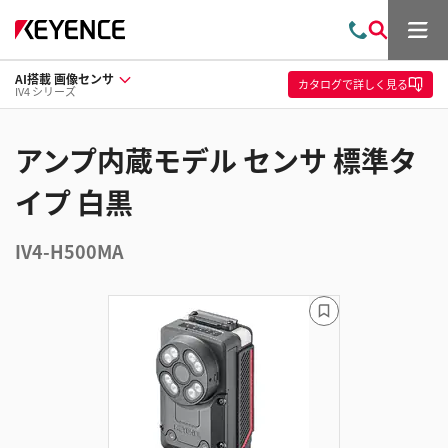
メ
お
検
ニ
問
索
ュ
AI搭載 画像センサ
い
ー
カタログ
で詳しく見る
IV4 シリーズ
合
わ
せ
アンプ内蔵モデル センサ 標準タ
イプ 白黒
IV4-H500MA
ブ
ッ
ク
マ
ー
ク
に