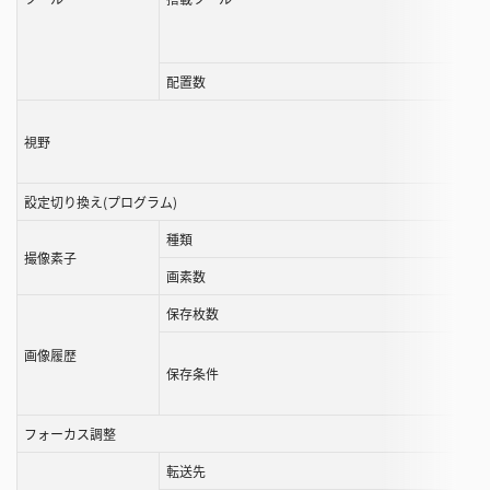
ル
す
る
配置数
こ
と
視野
が
で
設定切り換え(プログラム)
き
ま
種類
撮像素子
す
画素数
保存枚数
画像履歴
保存条件
フォーカス調整
転送先