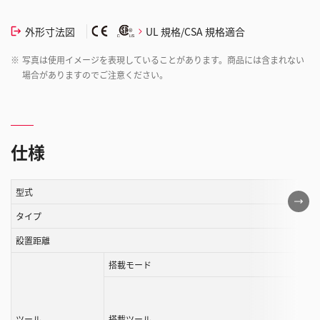
外形寸法図
UL 規格/CSA 規格適合
※
写真は使用イメージを表現していることがあります。商品には含まれない
場合がありますのでご注意ください。
仕様
型式
こ
の
タイプ
表
設置距離
は
搭載モード
ス
ク
ロ
ー
ツール
搭載ツール