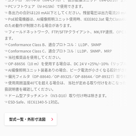
PCソフトウェア（IV-H1SN）で使用できます。
*10
各出力の合計は120 mA以下としてください。残留電圧は出力電流20 mA以下に
*11
PoE給電機器は、AI撮像照明ユニット使用時、IEEE802.3at 電力Class4以上
*12
のため動作が制限される場合があります。
フィールドネットワーク、FTP/SFTPクライアント、MK/FP連携、OPC UA
*13
ます。
Conformance Class B、適合プロトコル： LLDP、SNMP
*14
Conformance Class C、適合プロトコル：LLDP、SNMP、MRP
*15
当社推奨品を使用してください。
*16
OP-88656（10 m）を使用する場合は、DC 24 V +25%/−10%（リップル含む
*17
AI撮像照明ユニット装着ありの場合、ピーク電流が小さくなる設計がされて
*18
偏光フィルタ（OP-88640／OP-89325／OP-88644／OP-89327）取り付
*19
使用周囲温度40℃を超える場合は、 当社が定める取り付けをおこなったうえ
*20
扱説明書を確認してください。
ドーム型アタッチメント（IV3-D10）取り付け時は除きます。
*21
ESD-Safe、IEC61340-5-1対応。
*22
型式一覧・外形寸法図