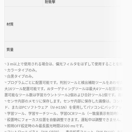
耐衝撃
材質
質量
3 m以上で使用される場合は、偏光フィルタをはずして使用することを推奨し
*1
カラータイプのみ。
*2
白黒タイプのみ。
*3
プログラムごとに配置可能です。判別ツールと検出補助ツールをあわせたツール
*4
大16ツール配置可能です。AIターゲティングツールは最大4ツール配置可能で
置可能なツール数は学習カウントツール2個および合計ツール1個です。高精度の
センサ内部のメモリに保存します。センサ内部に保存した画像は、コントロールパネル（
*5
ド、またはPCソフトウェア（IV-H1SN）を使用してパソコンにバックアップで
学習ツール、学習サーチツール、学習OCRツール（一致度表示有効時）、AI位
*6
設置時にフォーカス位置を自動調整できます。運転中は調整できません。プロ
*7
照明OFF設定時のみ最長露光時間は500 msです。
*8
コントロールパネル（IV4-CP70）、 表示拡張ユニット（IV4-DU10）またはP
*9