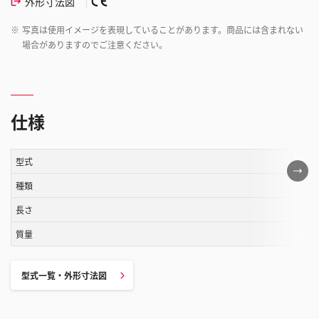
外形寸法図
※
写真は使用イメージを表現していることがあります。商品には含まれない
場合がありますのでご注意ください。
仕様
型式
こ
の
種類
表
長さ
は
質量
ス
ク
ロ
型式一覧・外形寸法図
ー
ル