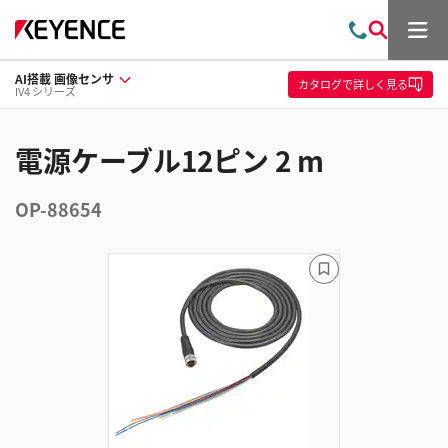
メ
お
検
ニ
問
索
ュ
AI搭載 画像センサ
い
ー
カタログ
で詳しく見る
IV4 シリーズ
合
わ
せ
電源ケーブル12ピン 2 m
OP-88654
ブ
ッ
ク
マ
ー
ク
に
追
加